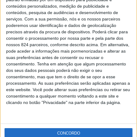
Teatro regressa a Avis com “Silêncios e tanta
conteúdos personalizados, medição de publicidade e
gente”
conteúdos, pesquisa de audiências e desenvolvimento de
Redacção
-
20 de Outubro, 2021
serviços.
Com a sua permissão, nós e os nossos parceiros
poderemos usar identificação e dados de geolocalização
precisos através da procura de dispositivos. Poderá clicar para
Publicidade
consentir o processamento por nossa parte e pela parte dos
nossos 824 parceiros, conforme descrito acima. Em alternativa,
pode aceder a informações mais pormenorizadas e alterar as
suas preferências antes de consentir ou recusar o
consentimento.
Tenha em atenção que algum processamento
Publicidade
dos seus dados pessoais poderá não exigir o seu
consentimento, mas que tem o direito de se opor a esse
processamento. As suas preferências serão aplicadas apenas a
este website. Você pode alterar suas preferências ou retirar seu
consentimento a qualquer momento voltando a este site e
clicando no botão "Privacidade" na parte inferior da página.
CONCORDO
Facebook
Instagram
RSS
X