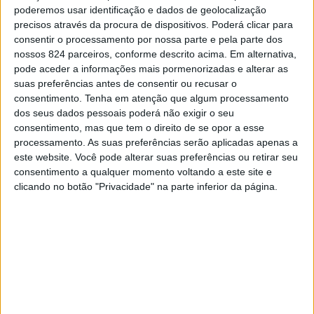
poderemos usar identificação e dados de geolocalização
precisos através da procura de dispositivos. Poderá clicar para
consentir o processamento por nossa parte e pela parte dos
nossos 824 parceiros, conforme descrito acima. Em alternativa,
pode aceder a informações mais pormenorizadas e alterar as
suas preferências antes de consentir ou recusar o
consentimento.
Tenha em atenção que algum processamento
dos seus dados pessoais poderá não exigir o seu
GNR detecta corte e poda ilegal de cerca de 3000
consentimento, mas que tem o direito de se opor a esse
processamento. As suas preferências serão aplicadas apenas a
azinheiras no concelho de Monforte
este website. Você pode alterar suas preferências ou retirar seu
Redacção
-
26 de Fevereiro, 2021
consentimento a qualquer momento voltando a este site e
O Comando Territorial de Portalegre, através do Núcleo de
clicando no botão "Privacidade" na parte inferior da página.
Proteção Ambiental (NPA) de Elvas, detectou na quinta-feira, dia 25,
o corte rente e a...
Leia mais