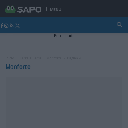
MENU
Jornal Alto Alentejo
Publicidade
Início
Terra a Terra
Monforte
Página 9
Monforte