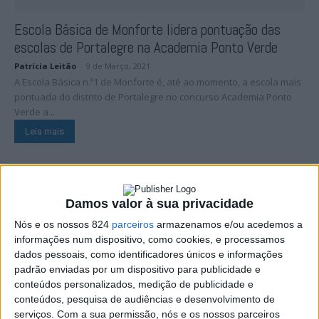
Escola Básica de Monforte lidera pontuação das
escolas de Portalegre na Academia Ponto Verde
Patrícia Leitão
-
9 de Março, 2021
A Escola Básica n.º1 de Monforte é, até ao momento, a escola mais
pontuada do distrito de Portalegre no concurso Academia Ponto
Verde a...
Leia mais
Damos valor à sua privacidade
Nós e os nossos 824
parceiros
armazenamos e/ou acedemos a
informações num dispositivo, como cookies, e processamos
dados pessoais, como identificadores únicos e informações
padrão enviadas por um dispositivo para publicidade e
conteúdos personalizados, medição de publicidade e
conteúdos, pesquisa de audiências e desenvolvimento de
serviços.
Com a sua permissão, nós e os nossos parceiros