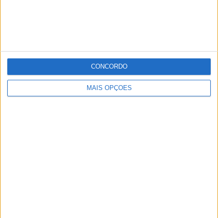
CONCORDO
MAIS OPÇÕES
COVID-19: Todos os utentes do Lar de Santo Aleixo
infectados. Subida de casos no concelho preocupa
autarca monfortense
Patrícia Leitão
-
17 de Janeiro, 2021
O presidente da Câmara de Monforte, Gonçalo Lagem, confirmou
este domingo que a situação que se vive o concelho é «difícil», com
23 novos...