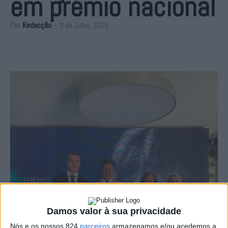
em prémio nacional
Por
Redacção
-
9 de Julho, 2026
Damos valor à sua privacidade
Nós e os nossos 824
parceiros
armazenamos e/ou acedemos a