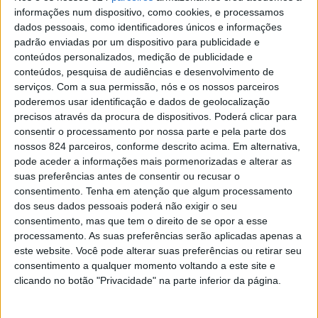
informações num dispositivo, como cookies, e processamos
dados pessoais, como identificadores únicos e informações
padrão enviadas por um dispositivo para publicidade e
conteúdos personalizados, medição de publicidade e
conteúdos, pesquisa de audiências e desenvolvimento de
serviços.
Com a sua permissão, nós e os nossos parceiros
poderemos usar identificação e dados de geolocalização
precisos através da procura de dispositivos. Poderá clicar para
consentir o processamento por nossa parte e pela parte dos
nossos 824 parceiros, conforme descrito acima. Em alternativa,
pode aceder a informações mais pormenorizadas e alterar as
suas preferências antes de consentir ou recusar o
consentimento.
Tenha em atenção que algum processamento
A Fundação Nossa Senhora da Esperança, de Castelo de
dos seus dados pessoais poderá não exigir o seu
Vide, recebeu uma das duas menções honrosas da 14.ª
consentimento, mas que tem o direito de se opor a esse
processamento. As suas preferências serão aplicadas apenas a
edição do Prémio MSD | Maria José Nogueira Pinto, com
este website. Você pode alterar suas preferências ou retirar seu
consentimento a qualquer momento voltando a este site e
o projecto “Avós e Netos no Jardim das Oliveiras”,
clicando no botão "Privacidade" na parte inferior da página.
desenvolvido no âmbito do Centro de Experiência Viva –