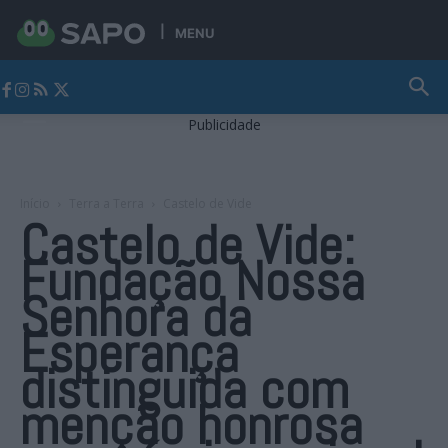
MENU
Jornal Alto Alentejo
Publicidade
Início
Terra a Terra
Castelo de Vide
Castelo de Vide:
Fundação Nossa
Senhora da
Esperança
distinguida com
menção honrosa