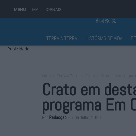
MENU
MAIL
JORNAIS
Jornal Alto Alentejo
TERRA A TERRA
HISTÓRIAS DE VIDA
D
Publicidade
Início
Terra a Terra
Crato
Crato em destaque 
Crato em dest
programa Em C
Por
Redacção
-
7 de Julho, 2026