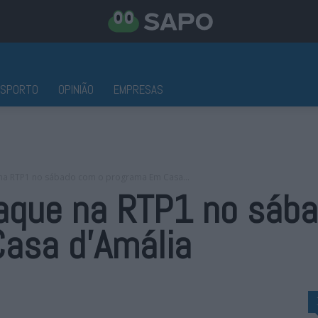
ESPORTO
OPINIÃO
EMPRESAS
na RTP1 no sábado com o programa Em Casa...
aque na RTP1 no sáb
asa d’Amália