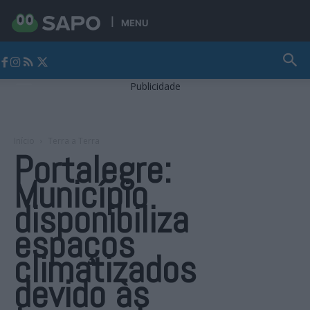
MENU
Jornal Alto Alentejo
Publicidade
Início
Terra a Terra
Portalegre:
Município
disponibiliza
espaços
climatizados
devido às