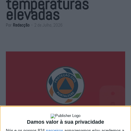
temperaturas
elevadas
Por
Redacção
-
2 de Julho, 2026
Damos valor à sua privacidade
Nós e os nossos 824
parceiros
armazenamos e/ou acedemos a