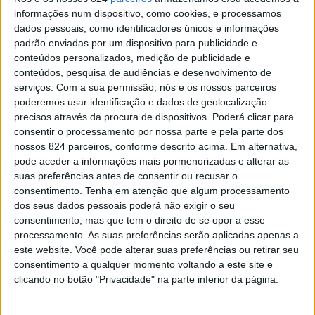
informações num dispositivo, como cookies, e processamos
dados pessoais, como identificadores únicos e informações
padrão enviadas por um dispositivo para publicidade e
conteúdos personalizados, medição de publicidade e
conteúdos, pesquisa de audiências e desenvolvimento de
serviços.
Com a sua permissão, nós e os nossos parceiros
poderemos usar identificação e dados de geolocalização
precisos através da procura de dispositivos. Poderá clicar para
consentir o processamento por nossa parte e pela parte dos
nossos 824 parceiros, conforme descrito acima. Em alternativa,
pode aceder a informações mais pormenorizadas e alterar as
suas preferências antes de consentir ou recusar o
consentimento.
Tenha em atenção que algum processamento
O Município de Portalegre activou um plano de
dos seus dados pessoais poderá não exigir o seu
contingência para responder às temperaturas elevadas
consentimento, mas que tem o direito de se opor a esse
processamento. As suas preferências serão aplicadas apenas a
previstas para os próximos dias, disponibilizando
este website. Você pode alterar suas preferências ou retirar seu
espaços climatizados para acolhimento temporário da
consentimento a qualquer momento voltando a este site e
clicando no botão "Privacidade" na parte inferior da página.
população.