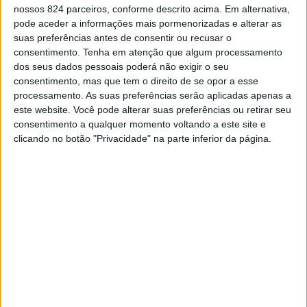
apresentação do espetáculo “São João Sobre Rodas”, que
nossos 824 parceiros, conforme descrito acima. Em alternativa,
decorreu no início da noite do dia 21, no espaço
pode aceder a informações mais pormenorizadas e alterar as
suas preferências antes de consentir ou recusar o
polivalente do Jardim do Fosso.
consentimento.
Tenha em atenção que algum processamento
dos seus dados pessoais poderá não exigir o seu
consentimento, mas que tem o direito de se opor a esse
Ao longo da exibição, os alunos da associação
processamento. As suas preferências serão aplicadas apenas a
apresentaram várias coreografias de patinagem
este website. Você pode alterar suas preferências ou retirar seu
consentimento a qualquer momento voltando a este site e
artística, demonstrando a evolução alcançada durante os
clicando no botão "Privacidade" na parte inferior da página.
treinos realizados no Pavilhão Gimnodesportivo de
Arronches.
O espetáculo reuniu praticantes de diferentes níveis de
aprendizagem e foi acompanhado por familiares, amigos
e restantes visitantes das festividades.