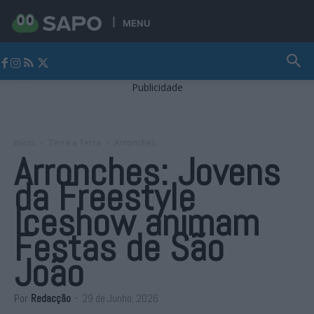
MENU
Jornal Alto Alentejo
Publicidade
Início
Terra a Terra
Arronches
Arronches: Jovens
da Freestyle
Iceshow animam
Festas de São
João
Por
Redacção
-
29 de Junho, 2026