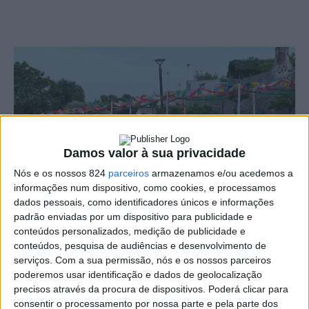
Damos valor à sua privacidade
Nós e os nossos 824
parceiros
armazenamos e/ou acedemos a
informações num dispositivo, como cookies, e processamos
dados pessoais, como identificadores únicos e informações
padrão enviadas por um dispositivo para publicidade e
conteúdos personalizados, medição de publicidade e
conteúdos, pesquisa de audiências e desenvolvimento de
serviços.
Com a sua permissão, nós e os nossos parceiros
A Associação Freestyle Iceshow Arronches voltou a
poderemos usar identificação e dados de geolocalização
integrar o programa das Festas de São João com a
precisos através da procura de dispositivos. Poderá clicar para
consentir o processamento por nossa parte e pela parte dos