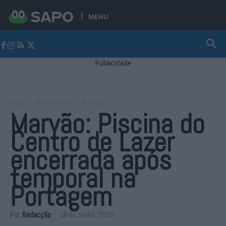
MENU
Jornal Alto Alentejo
Publicidade
Início
Terra a Terra
Marvão
Marvão: Piscina do
Centro de Lazer
encerrada após
temporal na
Portagem
Por
Redacção
-
18 de Junho, 2026