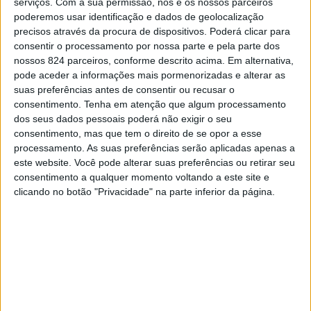
serviços.
Com a sua permissão, nós e os nossos parceiros
poderemos usar identificação e dados de geolocalização
precisos através da procura de dispositivos. Poderá clicar para
consentir o processamento por nossa parte e pela parte dos
nossos 824 parceiros, conforme descrito acima. Em alternativa,
pode aceder a informações mais pormenorizadas e alterar as
suas preferências antes de consentir ou recusar o
consentimento.
Tenha em atenção que algum processamento
dos seus dados pessoais poderá não exigir o seu
consentimento, mas que tem o direito de se opor a esse
A Piscina do Centro de Lazer da Portagem vai
processamento. As suas preferências serão aplicadas apenas a
este website. Você pode alterar suas preferências ou retirar seu
permanecer encerrada por tempo indeterminado devido
consentimento a qualquer momento voltando a este site e
aos danos provocados pelo intenso temporal que atingiu
clicando no botão "Privacidade" na parte inferior da página.
a zona na tarde de quarta-feira, dia 17.
Segundo o Município de Marvão, o encerramento visa
permitir a realização dos trabalhos de manutenção e
reparação considerados necessários para repor as