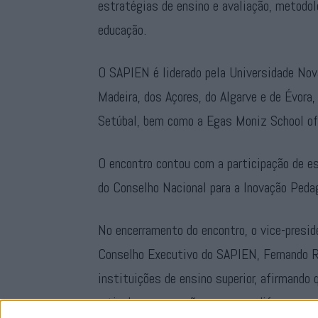
estratégias de ensino e avaliação, metodolo
educação.
O SAPIEN é liderado pela Universidade Nova
Madeira, dos Açores, do Algarve e de Évora,
Setúbal, bem como a Egas Moniz School of
O encontro contou com a participação de e
do Conselho Nacional para a Inovação Pedag
No encerramento do encontro, o vice-presid
Conselho Executivo do SAPIEN, Fernando Re
instituições de ensino superior, afirmando
articular» e por «não apagar as diferenças 