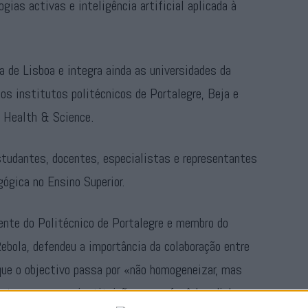
gias activas e inteligência artificial aplicada à
 de Lisboa e integra ainda as universidades da
 os institutos politécnicos de Portalegre, Beja e
 Health & Science.
studantes, docentes, especialistas e representantes
ógica no Ensino Superior.
ente do Politécnico de Portalegre e membro do
bola, defendeu a importância da colaboração entre
 que o objectivo passa por «não homogeneizar, mas
entre as nossas instituições, mas fazê-las dialogar».