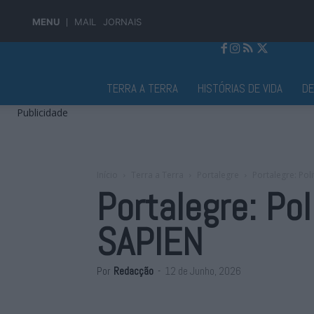
MENU
MAIL
JORNAIS
Jornal Alto Alentejo
TERRA A TERRA
HISTÓRIAS DE VIDA
D
Publicidade
Início
Terra a Terra
Portalegre
Portalegre: Pol
Portalegre: Po
SAPIEN
Por
Redacção
-
12 de Junho, 2026