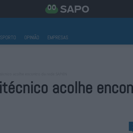
ESPORTO
OPINIÃO
EMPRESAS
itécnico acolhe encontro da rede SAPIEN
litécnico acolhe encon