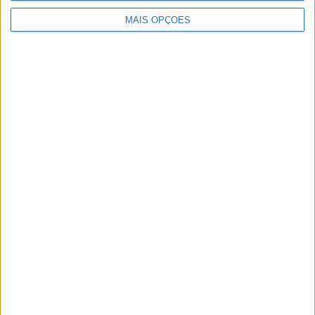
a primeira a 30 de Junho deste ano e a última a 31 de
MAIS OPÇÕES
Maio de 2027.
Publicidade
Publicidade
Publicidade