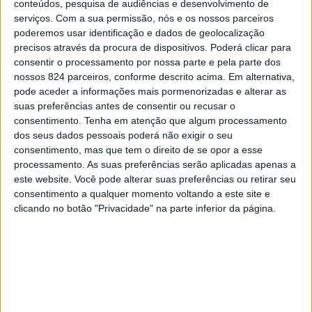
conteúdos, pesquisa de audiências e desenvolvimento de
Desenvolvimento Regional (FEDER).
serviços.
Com a sua permissão, nós e os nossos parceiros
poderemos usar identificação e dados de geolocalização
precisos através da procura de dispositivos. Poderá clicar para
O aviso insere-se no âmbito das Estratégias
consentir o processamento por nossa parte e pela parte dos
nossos 824 parceiros, conforme descrito acima. Em alternativa,
Territoriais Integradas das Comunidades Intermunicipais
pode aceder a informações mais pormenorizadas e alterar as
(ITI CIM) e tem como objectivo promover soluções de
suas preferências antes de consentir ou recusar o
consentimento.
Tenha em atenção que algum processamento
mobilidade mais sustentáveis, inteligentes e
dos seus dados pessoais poderá não exigir o seu
consentimento, mas que tem o direito de se opor a esse
inclusivas, contribuindo para a redução das emissões de
processamento. As suas preferências serão aplicadas apenas a
carbono, a melhoria da qualidade do ar e a diminuição do
este website. Você pode alterar suas preferências ou retirar seu
consentimento a qualquer momento voltando a este site e
ruído urbano.
clicando no botão "Privacidade" na parte inferior da página.
O concurso contempla duas áreas de intervenção: o
transporte urbano digitalizado, com uma dotação de
cerca de 1,3 milhões de euros, e a mobilidade activa,