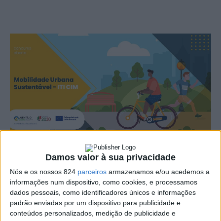
Damos valor à sua privacidade
O Programa Regional Alentejo 2030 abriu um concurso
Nós e os nossos 824
parceiros
armazenamos e/ou acedemos a
informações num dispositivo, como cookies, e processamos
destinado a apoiar projectos de mobilidade urbana
dados pessoais, como identificadores únicos e informações
sustentável na região, com uma dotação global de 5,8
padrão enviadas por um dispositivo para publicidade e
conteúdos personalizados, medição de publicidade e
milhões de euros financiada pelo Fundo Europeu de