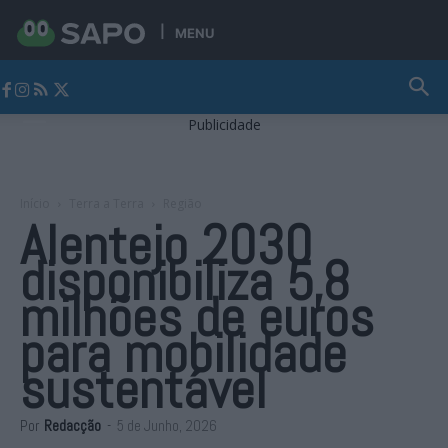
MENU
Jornal Alto Alentejo
Publicidade
Início
Terra a Terra
Região
Alentejo 2030
disponibiliza 5,8
milhões de euros
para mobilidade
sustentável
Por
Redacção
-
5 de Junho, 2026