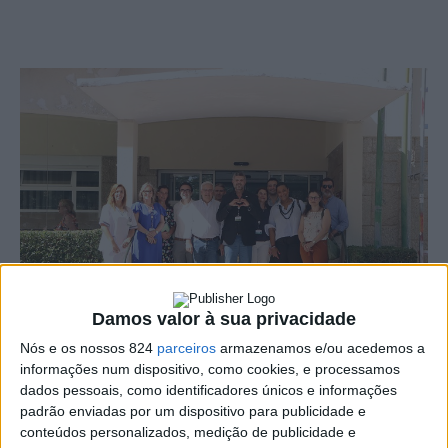
Damos valor à sua privacidade
Nós e os nossos 824
parceiros
armazenamos e/ou acedemos a
informações num dispositivo, como cookies, e processamos
O Hospital de Santa Luzia, em Elvas, deverá concluir
dados pessoais, como identificadores únicos e informações
padrão enviadas por um dispositivo para publicidade e
até ao final deste mês a obra do novo bloco operatório,
conteúdos personalizados, medição de publicidade e