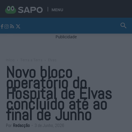
MENU
Jornal Alto Alentejo
Publicidade
Início
Terra a Terra
Elvas
Novo bloco
operatório do
Hospital de Elvas
concluído até ao
final de Junho
Por
Redacção
-
3 de Junho, 2026