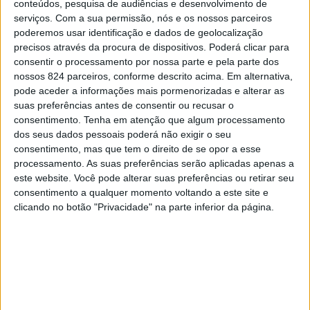
que contará com três salas de operações, uma das quais
conteúdos, pesquisa de audiências e desenvolvimento de
serviços.
Com a sua permissão, nós e os nossos parceiros
destinada exclusivamente a situações de emergência.
poderemos usar identificação e dados de geolocalização
precisos através da procura de dispositivos. Poderá clicar para
consentir o processamento por nossa parte e pela parte dos
A informação foi transmitida pelo Conselho de
nossos 824 parceiros, conforme descrito acima. Em alternativa,
Administração da Unidade Local de Saúde do Alto
pode aceder a informações mais pormenorizadas e alterar as
suas preferências antes de consentir ou recusar o
Alentejo durante uma reunião com a Câmara Municipal de
consentimento.
Tenha em atenção que algum processamento
Elvas, que serviu para fazer um ponto de situação dos
dos seus dados pessoais poderá não exigir o seu
consentimento, mas que tem o direito de se opor a esse
investimentos em curso na unidade hospitalar.
processamento. As suas preferências serão aplicadas apenas a
este website. Você pode alterar suas preferências ou retirar seu
consentimento a qualquer momento voltando a este site e
Além do novo bloco operatório, o hospital encontra-se a
clicando no botão "Privacidade" na parte inferior da página.
proceder à requalificação do sistema de climatização,
através da modernização dos equipamentos de
ventilação e ar condicionado.