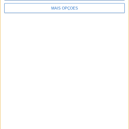
Centro de Saúde de Elvas.
MAIS OPÇÕES
Publicidade
Publicidade
Publicidade