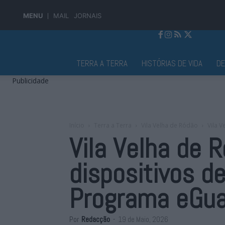
MENU
MAIL
JORNAIS
Jornal Alto Alentejo
TERRA A TERRA
HISTÓRIAS DE VIDA
D
Publicidade
Início
Terra a Terra
Vila Velha de Ródão
Vila V
Vila Velha de 
dispositivos d
Programa eGua
Por
Redacção
-
19 de Maio, 2026