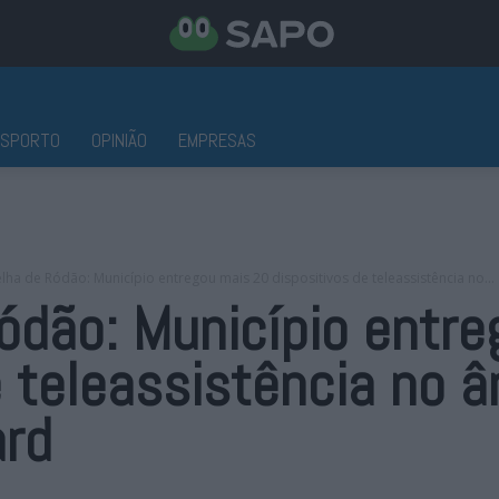
ESPORTO
OPINIÃO
EMPRESAS
elha de Ródão: Município entregou mais 20 dispositivos de teleassistência no...
Ródão: Município entr
e teleassistência no 
rd