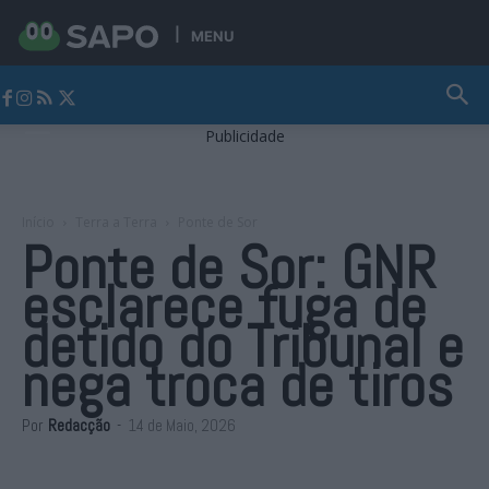
MENU
Jornal Alto Alentejo
Publicidade
Início
Terra a Terra
Ponte de Sor
Ponte de Sor: GNR
esclarece fuga de
detido do Tribunal e
nega troca de tiros
Por
Redacção
-
14 de Maio, 2026