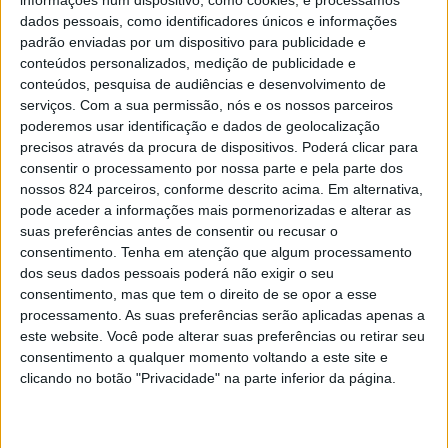
informações num dispositivo, como cookies, e processamos
dados pessoais, como identificadores únicos e informações
meios de comunicação social nas horas seguintes ao
padrão enviadas por um dispositivo para publicidade e
incidente.
conteúdos personalizados, medição de publicidade e
conteúdos, pesquisa de audiências e desenvolvimento de
serviços.
Com a sua permissão, nós e os nossos parceiros
O homem, de 37 anos, encontrava-se nas instalações
poderemos usar identificação e dados de geolocalização
precisos através da procura de dispositivos. Poderá clicar para
judiciais para primeiro interrogatório judicial, depois de
consentir o processamento por nossa parte e pela parte dos
ter sido detido na segunda-feira, dia 12, na sequência de
nossos 824 parceiros, conforme descrito acima. Em alternativa,
pode aceder a informações mais pormenorizadas e alterar as
disparos de arma de fogo contra uma viatura e pelo crime
suas preferências antes de consentir ou recusar o
consentimento.
Tenha em atenção que algum processamento
de resistência e coacção sobre funcionário
dos seus dados pessoais poderá não exigir o seu
consentimento, mas que tem o direito de se opor a esse
De acordo com o comunicado da GNR, a fuga ocorreu
processamento. As suas preferências serão aplicadas apenas a
este website. Você pode alterar suas preferências ou retirar seu
durante a tarde, quando o detido era acompanhado por
consentimento a qualquer momento voltando a este site e
clicando no botão "Privacidade" na parte inferior da página.
militares até às instalações sanitárias do tribunal e
«empurrou deliberadamente os militares que faziam a