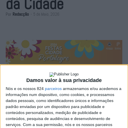
da Cidade
Por
Redacção
-
5 de Maio, 2026
Damos valor à sua privacidade
Nós e os nossos 824
parceiros
armazenamos e/ou acedemos a
informações num dispositivo, como cookies, e processamos
dados pessoais, como identificadores únicos e informações
padrão enviadas por um dispositivo para publicidade e
conteúdos personalizados, medição de publicidade e
conteúdos, pesquisa de audiências e desenvolvimento de
serviços.
Com a sua permissão, nós e os nossos parceiros
Bárbara Tinoco, Banda Euterpe,Julinho KSD, Gisela João