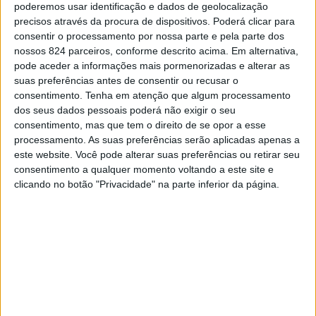
poderemos usar identificação e dados de geolocalização
e os Descendentes são os cabeças-de-cartaz da edição
precisos através da procura de dispositivos. Poderá clicar para
consentir o processamento por nossa parte e pela parte dos
deste ano das Festas da Cidade de Portalegre, que
nossos 824 parceiros, conforme descrito acima. Em alternativa,
decorrem entre 22 e 24 de Maio, no Jardim da
pode aceder a informações mais pormenorizadas e alterar as
suas preferências antes de consentir ou recusar o
Corredoura.
consentimento.
Tenha em atenção que algum processamento
dos seus dados pessoais poderá não exigir o seu
consentimento, mas que tem o direito de se opor a esse
A programação arranca a 22 de Maio com Bárbara Tinoco,
processamento. As suas preferências serão aplicadas apenas a
este website. Você pode alterar suas preferências ou retirar seu
uma das artistas mais populares da nova geração da
consentimento a qualquer momento voltando a este site e
música portuguesa, responsável por vários êxitos
clicando no botão "Privacidade" na parte inferior da página.
radiofónicos.
No dia seguinte, 23 de Maio, Feriado Municipal, a Banda
Euterpe apresenta um espectáculo de tributo aos The
Beatles, numa noite em que sobe também ao palco