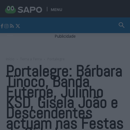
MENU
Jornal Alto Alentejo
Publicidade
Início
Terra a Terra
Portalegre
Portalegre: Bárbara
Tinoco, Banda
Euterpe, Julinho
KSD, Gisela João e
Descendentes
actuam nas Festas