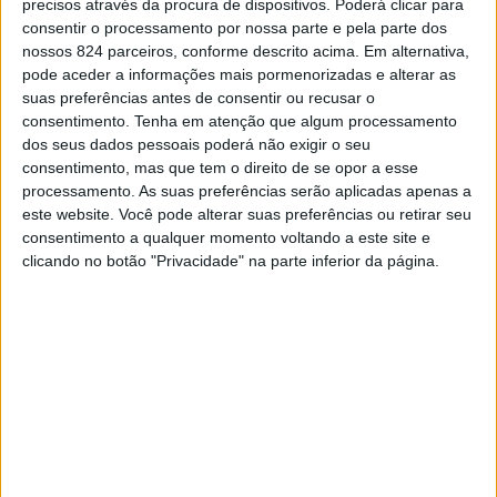
precisos através da procura de dispositivos. Poderá clicar para
apresentar um pedido de esclarecimento na AR», pode
consentir o processamento por nossa parte e pela parte dos
ler-se.
nossos 824 parceiros, conforme descrito acima. Em alternativa,
pode aceder a informações mais pormenorizadas e alterar as
suas preferências antes de consentir ou recusar o
Neste comunicado, em que aborda os problemas que
consentimento.
Tenha em atenção que algum processamento
dos seus dados pessoais poderá não exigir o seu
marcam o quotidiano do distrito de Portalegre, a
consentimento, mas que tem o direito de se opor a esse
processamento. As suas preferências serão aplicadas apenas a
DORPOR do PCP considerou que o futuro desta região
este website. Você pode alterar suas preferências ou retirar seu
alentejana «continua adiado» e apontou como primeiro
consentimento a qualquer momento voltando a este site e
clicando no botão "Privacidade" na parte inferior da página.
exemplo as questões das acessibilidades.
«As acessibilidades que continuam a isolar-nos são
geralmente motivo de propaganda e anúncios formais,
mas continuam sem sair do papel», lamentaram os
comunistas.