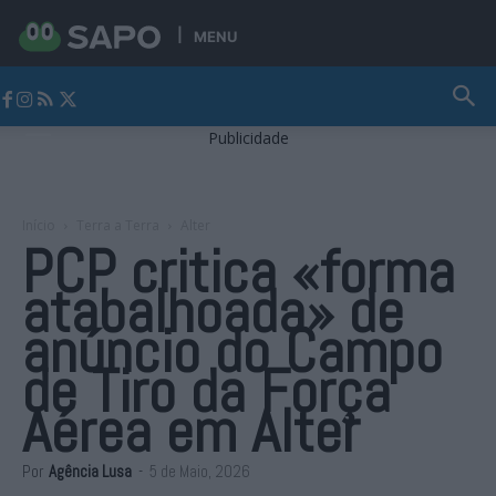
MENU
Jornal Alto Alentejo
Publicidade
Início
Terra a Terra
Alter
PCP critica «forma
atabalhoada» de
anúncio do Campo
de Tiro da Força
Aérea em Alter
Por
Agência Lusa
-
5 de Maio, 2026