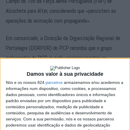
Campo de Tiro da Força Aérea Portuguesa (FAP) de
Alcochete para Alter, considerando que «persistem as
operações de animação com propaganda».
Em comunicado, a Direcção da Organização Regional de
Portalegre (DORPOR) do PCP recordou que o grupo
parlamentar do PCP já pediu esclarecimentos na
Assembleia da República (AR) sobre esta matéria.
Damos valor à sua privacidade
Nós e os nossos 824
parceiros
armazenamos e/ou acedemos a
«Persistem as operações de ‘animação’ com propaganda
informações num dispositivo, como cookies, e processamos
(muita) e alguns anúncios, o último dos quais o da
dados pessoais, como identificadores únicos e informações
padrão enviadas por um dispositivo para publicidade e
instalação no distrito do campo de tiro, que vai ter de
conteúdos personalizados, medição de publicidade e
conteúdos, pesquisa de audiências e desenvolvimento de
sair de Alcochete, uma situação anunciada de forma
serviços.
Com a sua permissão, nós e os nossos parceiros
atabalhoada e que levou o grupo parlamentar do PCP a
poderemos usar identificação e dados de geolocalização