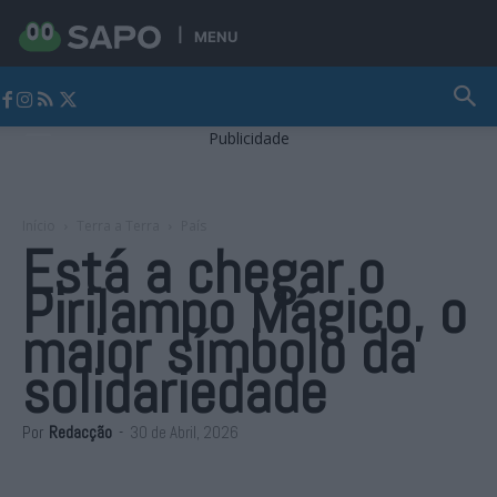
MENU
Jornal Alto Alentejo
Publicidade
Início
Terra a Terra
País
Está a chegar o
Pirilampo Mágico, o
maior símbolo da
solidariedade
Por
Redacção
-
30 de Abril, 2026