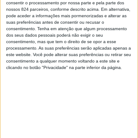
De âmbito nacional, a campanha, que este ano tem como
consentir o processamento por nossa parte e pela parte dos
nossos 824 parceiros, conforme descrito acima. Em alternativa,
mote “A solidariedade tem raízes firmes”, é organizada
pode aceder a informações mais pormenorizadas e alterar as
pela Federação Nacional de Cooperativas de
suas preferências antes de consentir ou recusar o
consentimento.
Tenha em atenção que algum processamento
Solidariedade Social (FENACERCI), em parceria com a
dos seus dados pessoais poderá não exigir o seu
consentimento, mas que tem o direito de se opor a esse
Antena 1, a RTP e outras entidades. Ao longo de várias
processamento. As suas preferências serão aplicadas apenas a
décadas, o Pirilampo Mágico tem mobilizado a sociedade
este website. Você pode alterar suas preferências ou retirar seu
consentimento a qualquer momento voltando a este site e
civil para a causa da inclusão, promovendo acções de
clicando no botão "Privacidade" na parte inferior da página.
sensibilização e angariação de fundos.
Em Portalegre, a CerciPortalegre volta a assumir um
papel activo, tal como acontece desde a primeira edição,
em 1987. A instituição é responsável pela dinamização
da campanha a nível local e regional, contando com o
apoio de parceiros, voluntários e da comunidade.