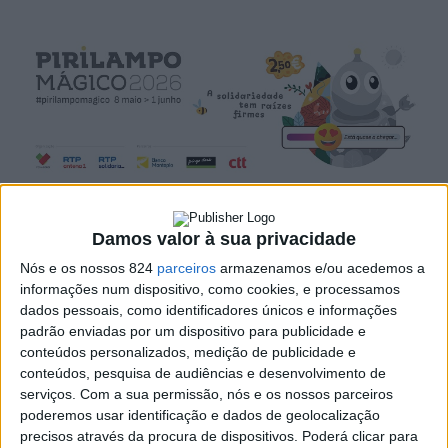
A campanha solidária do Pirilampo Mágico regressa no
Damos valor à sua privacidade
próximo dia 8 de Maio, prolongando-se até 1 de Junho,
Nós e os nossos 824
parceiros
armazenamos e/ou acedemos a
informações num dispositivo, como cookies, e processamos
naquela que será a sua 39.ª edição. A iniciativa mantém-
dados pessoais, como identificadores únicos e informações
se fiel aos seus princípios fundadores, centrados na
padrão enviadas por um dispositivo para publicidade e
conteúdos personalizados, medição de publicidade e
valorização das pessoas com deficiência e na defesa dos
conteúdos, pesquisa de audiências e desenvolvimento de
seus direitos.
serviços.
Com a sua permissão, nós e os nossos parceiros
poderemos usar identificação e dados de geolocalização
precisos através da procura de dispositivos. Poderá clicar para