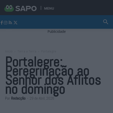
MENU
Jornal Alto Alentejo
Publicidade
Início
Terra a Terra
Portalegre
Portalegre:
Peregrinação ao
Senhor dos Aflitos
no domingo
Por
Redacção
-
29 de Abril, 2026