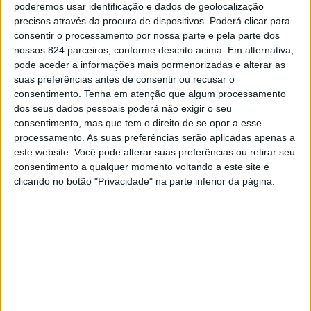
poderemos usar identificação e dados de geolocalização
precisos através da procura de dispositivos. Poderá clicar para
consentir o processamento por nossa parte e pela parte dos
nossos 824 parceiros, conforme descrito acima. Em alternativa,
pode aceder a informações mais pormenorizadas e alterar as
suas preferências antes de consentir ou recusar o
consentimento.
Tenha em atenção que algum processamento
dos seus dados pessoais poderá não exigir o seu
O Santuário do Senhor Jesus dos Aflitos, em Portalegre,
consentimento, mas que tem o direito de se opor a esse
processamento. As suas preferências serão aplicadas apenas a
recebe no próximo domingo, dia 3, a tradicional festa-
este website. Você pode alterar suas preferências ou retirar seu
peregrinação, uma das mais emblemáticas
consentimento a qualquer momento voltando a este site e
clicando no botão "Privacidade" na parte inferior da página.
manifestações de fé do concelho de Portalegre e da
região, que deverá reunir centenas de peregrinos ao longo
do dia.
O programa religioso inicia-se às 8h30, com o
acolhimento dos peregrinos e abertura da igreja. Pelas