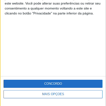
vencedora do Campeonato Distrital Sub-12 – Liga Ouro.
este website. Você pode alterar suas preferências ou retirar seu
consentimento a qualquer momento voltando a este site e
clicando no botão "Privacidade" na parte inferior da página.
A cerimónia oficial de entrega da taça está agendada
para o próximo domingo, dia 3 de Maio, e terá lugar no
Estádio Eduardo de Sousa Lima, em Portalegre.
Publicidade
Publicidade
Publicidade
CONCORDO
MAIS OPÇÕES