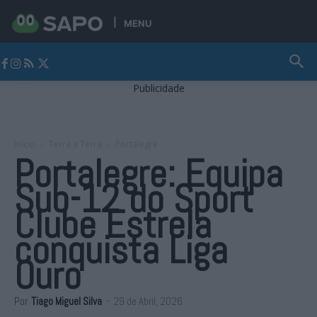
MENU
Jornal Alto Alentejo
Publicidade
Início
Terra a Terra
Portalegre
Portalegre: Equipa
Sub-12 do Sport
Clube Estrela
conquista Liga
Ouro
Por
Tiago Miguel Silva
-
29 de Abril, 2026