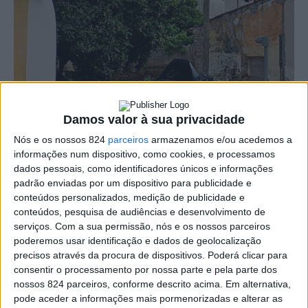
Damos valor à sua privacidade
Nós e os nossos 824
parceiros
armazenamos e/ou acedemos a
informações num dispositivo, como cookies, e processamos
dados pessoais, como identificadores únicos e informações
padrão enviadas por um dispositivo para publicidade e
conteúdos personalizados, medição de publicidade e
conteúdos, pesquisa de audiências e desenvolvimento de
Um homem de 25 anos sofreu ferimentos leves na
serviços.
Com a sua permissão, nós e os nossos parceiros
sequência do despiste do veículo ligeiro de passageiros
poderemos usar identificação e dados de geolocalização
precisos através da procura de dispositivos. Poderá clicar para
em que seguia, ocorrido na tarde desta quarta-feira, dia
consentir o processamento por nossa parte e pela parte dos
29, Avenida da Extremadura Espanhola, perto do Quartel
nossos 824 parceiros, conforme descrito acima. Em alternativa,
pode aceder a informações mais pormenorizadas e alterar as