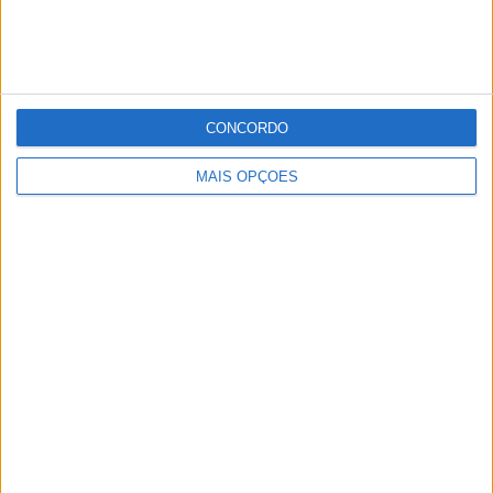
apoiados por três veículos.
Publicidade
Publicidade
CONCORDO
MAIS OPÇÕES
Publicidade
Facebook
Instagram
RSS
X