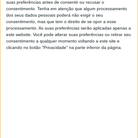
dos Bombeiros de Portalegre.
suas preferências antes de consentir ou recusar o
consentimento.
Tenha em atenção que algum processamento
dos seus dados pessoais poderá não exigir o seu
Fonte do Comando Sub-Regional de Emergência e
consentimento, mas que tem o direito de se opor a esse
processamento. As suas preferências serão aplicadas apenas a
Protecção Civil do Alto Alentejo indicou ao nosso jornal
este website. Você pode alterar suas preferências ou retirar seu
que o alerta para o acidente foi dado pelas 14h53, tendo
consentimento a qualquer momento voltando a este site e
clicando no botão "Privacidade" na parte inferior da página.
o ferido, de nacionalidade brasileira, segundo apurou o
nosso jornal, sido transportado para o Hospital de
Portalegre.
O acidente provocou estragos na parte frontal da
viatura, que embateu contra o gradeamento do passeio.
Para o local foram mobilizados um total de sete
operacionais do Bombeiros e da PSP de Portalegre,