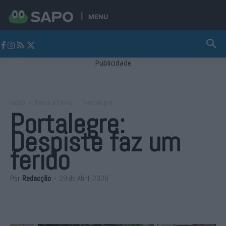
MENU
Jornal Alto Alentejo
Publicidade
Início
Terra a Terra
Portalegre
Portalegre:
Despiste faz um
ferido
Por
Redacção
-
29 de Abril, 2026