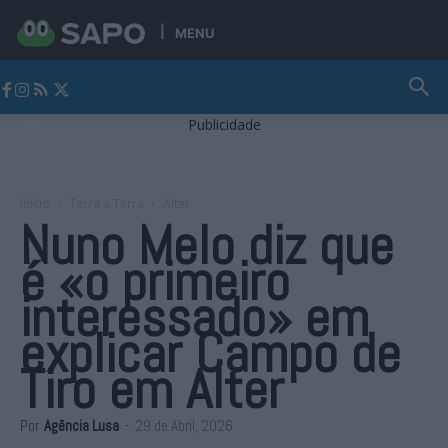
MENU
Jornal Alto Alentejo
Publicidade
Início
Terra a Terra
Alter
Nuno Melo diz que
é «o primeiro
interessado» em
explicar Campo de
Tiro em Alter
Por
Agência Lusa
-
29 de Abril, 2026