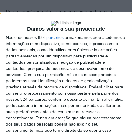
Os peticionários solicitam ainda que o parlamento
“requeira ao Governo a divulgação de todos os estudos
Damos valor à sua privacidade
técnicos, pareceres e documentação que sustentaram a
Nós e os nossos 824
parceiros
armazenamos e/ou acedemos a
decisão” de transferência do Campo de Tiro de
informações num dispositivo, como cookies, e processamos
dados pessoais, como identificadores únicos e informações
Alcochete, no distrito de Setúbal, para Alter do Chão, no
padrão enviadas por um dispositivo para publicidade e
distrito de Portalegre.
conteúdos personalizados, medição de publicidade e
conteúdos, pesquisa de audiências e desenvolvimento de
serviços.
Com a sua permissão, nós e os nossos parceiros
A AR, defendem, deve ainda exigir «a suspensão de
poderemos usar identificação e dados de geolocalização
precisos através da procura de dispositivos. Poderá clicar para
qualquer avanço» do projecto «até à conclusão dos
consentir o processamento por nossa parte e pela parte dos
procedimentos legais obrigatórios», como a Avaliação de
nossos 824 parceiros, conforme descrito acima. Em alternativa,
pode aceder a informações mais pormenorizadas e alterar as
Impacte Ambiental, a consulta pública e a verificação da
suas preferências antes de consentir ou recusar o
consentimento.
Tenha em atenção que algum processamento
compatibilidade com o Plano Director Municipal e com
dos seus dados pessoais poderá não exigir o seu
os instrumentos de gestão territorial regional.
consentimento, mas que tem o direito de se opor a esse