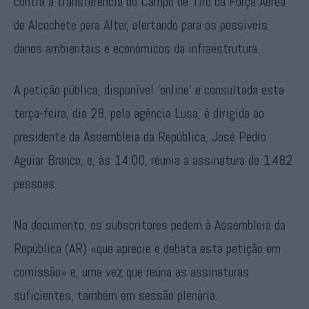
contra a transferência do Campo de Tiro da Força Aérea
de Alcochete para Alter, alertando para os possíveis
danos ambientais e económicos da infraestrutura.
A petição pública, disponível ‘online’ e consultada esta
terça-feira, dia 28, pela agência Lusa, é dirigida ao
presidente da Assembleia da República, José Pedro
Aguiar Branco, e, às 14:00, reunia a assinatura de 1.482
pessoas.
No documento, os subscritores pedem à Assembleia da
República (AR) «que aprecie e debata esta petição em
comissão» e, uma vez que reúna as assinaturas
suficientes, também em sessão plenária.