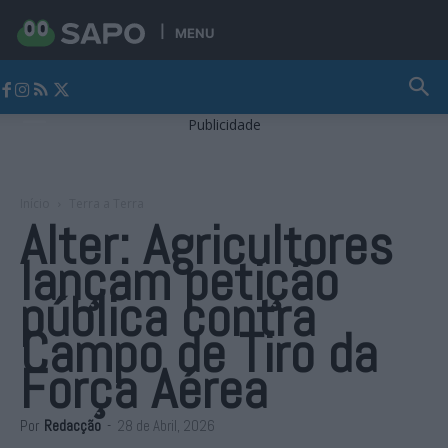
MENU
Jornal Alto Alentejo
Publicidade
Início
Terra a Terra
Alter: Agricultores
lançam petição
pública contra
Campo de Tiro da
Força Aérea
Por
Redacção
-
28 de Abril, 2026