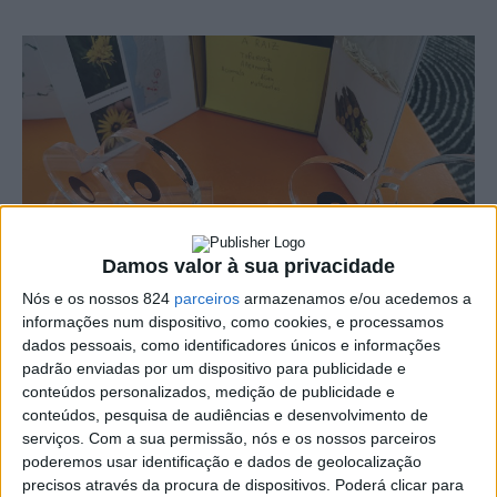
Damos valor à sua privacidade
Nós e os nossos 824
parceiros
armazenamos e/ou acedemos a
informações num dispositivo, como cookies, e processamos
dados pessoais, como identificadores únicos e informações
padrão enviadas por um dispositivo para publicidade e
conteúdos personalizados, medição de publicidade e
conteúdos, pesquisa de audiências e desenvolvimento de
Alunos do Centro de Talentos Alice Nabeiro (CTAN)
serviços.
Com a sua permissão, nós e os nossos parceiros
participaram, nos dias 16 e 17 de Abril, no Congresso
poderemos usar identificação e dados de geolocalização
precisos através da procura de dispositivos. Poderá clicar para