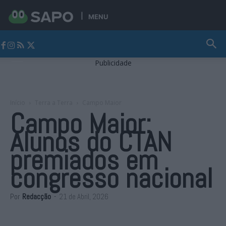
MENU
Jornal Alto Alentejo
Publicidade
Início
Terra a Terra
Campo Maior
Campo Maior:
Alunos do CTAN
premiados em
congresso nacional
Por
Redacção
-
21 de Abril, 2026