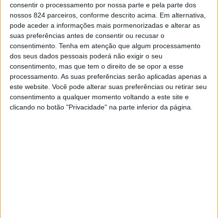
Nacional “Cientistas em Ação 2026”, que decorreu no
consentir o processamento por nossa parte e pela parte dos
Centro de Ciência Viva de Estremoz, onde apresentaram
nossos 824 parceiros, conforme descrito acima. Em alternativa,
pode aceder a informações mais pormenorizadas e alterar as
seis projectos de investigação.
suas preferências antes de consentir ou recusar o
consentimento.
Tenha em atenção que algum processamento
dos seus dados pessoais poderá não exigir o seu
Os trabalhos foram desenvolvidos por alunos do 1.º e 2.º
consentimento, mas que tem o direito de se opor a esse
processamento. As suas preferências serão aplicadas apenas a
ciclos, no âmbito do Clube Ciência Viva do CTAN –
este website. Você pode alterar suas preferências ou retirar seu
Clube CLIC, envolvendo temas ligados à ciência e ao
consentimento a qualquer momento voltando a este site e
clicando no botão "Privacidade" na parte inferior da página.
ambiente.
No escalão Galopim de Carvalho, destinado ao 1.º ciclo,
o projecto “Guardiões da Geração Eco” alcançou o
segundo lugar.
Já no escalão Mariano Gago, do 2.º ciclo, os projectos