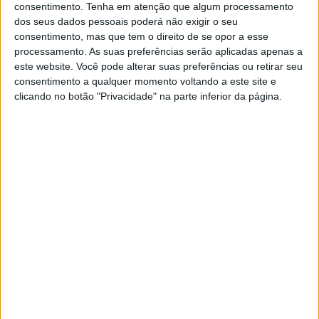
José Santos, presidente da ERT, refere que «captar
consentimento.
Tenha em atenção que algum processamento
dos seus dados pessoais poderá não exigir o seu
eventos de referência para os nossos territórios é uma
consentimento, mas que tem o direito de se opor a esse
prioridade estratégica para afirmar o Alentejo e o
processamento. As suas preferências serão aplicadas apenas a
este website. Você pode alterar suas preferências ou retirar seu
Ribatejo como destinos de excelência. É uma
consentimento a qualquer momento voltando a este site e
clicando no botão "Privacidade" na parte inferior da página.
oportunidade para mostrar ao país e ao mundo a
autenticidade e a qualidade da nossa oferta. A realização
da Gala em Évora constitui, assim, mais um passo na
afirmação do Alentejo como um destino de excelência no
panorama turístico e gastronómico nacional».
Para além da cerimónia de entrega dos prémios aos
restaurantes que passarão a integrar o Guia Repsol
Portugal 2026, marcada para 13 de Abril e num evento
reservado a convidados, a programação associada à Gala