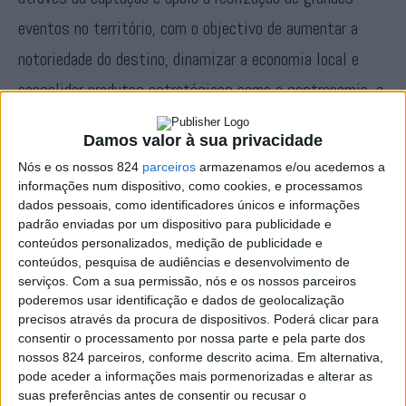
eventos no território, com o objectivo de aumentar a
notoriedade do destino, dinamizar a economia local e
consolidar produtos estratégicos como a gastronomia, a
cultura e o enoturismo.
Damos valor à sua privacidade
Nós e os nossos 824
parceiros
armazenamos e/ou acedemos a
Neste âmbito, a região prepara-se para receber, em Évora,
informações num dispositivo, como cookies, e processamos
a Gala Sóis Guia Repsol 2026, um dos mais relevantes
dados pessoais, como identificadores únicos e informações
padrão enviadas por um dispositivo para publicidade e
eventos ibéricos dedicados à gastronomia. A captação
conteúdos personalizados, medição de publicidade e
conteúdos, pesquisa de audiências e desenvolvimento de
desta iniciativa, que se realiza pela segunda vez em
serviços.
Com a sua permissão, nós e os nossos parceiros
Portugal, resultou do empenho da Entidade Regional de
poderemos usar identificação e dados de geolocalização
precisos através da procura de dispositivos. Poderá clicar para
Turismo do Alentejo e Ribatejo, em parceria com a
consentir o processamento por nossa parte e pela parte dos
Câmara Municipal de Évora.
nossos 824 parceiros, conforme descrito acima. Em alternativa,
pode aceder a informações mais pormenorizadas e alterar as
suas preferências antes de consentir ou recusar o