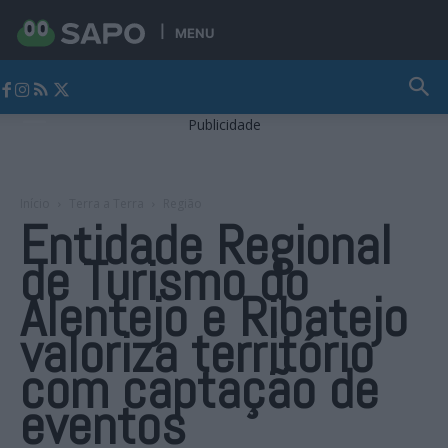
MENU
Jornal Alto Alentejo
Publicidade
Início
Terra a Terra
Região
Entidade Regional
de Turismo do
Alentejo e Ribatejo
valoriza território
com captação de
eventos