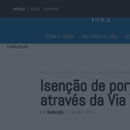
MENU
MAIL
JORNAIS
Jornal Alto Alentejo
TERRA A TERRA
HISTÓRIAS DE VIDA
D
Publicidade
Início
Terra a Terra
Região
Isenção de portage
Isenção de por
através da Via
Por
Redacção
-
1 de Abril, 2026