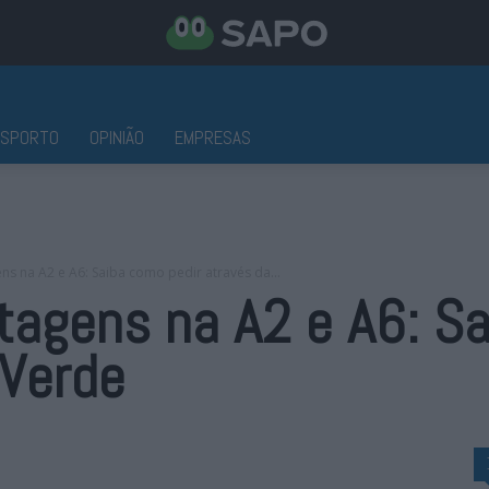
ESPORTO
OPINIÃO
EMPRESAS
ns na A2 e A6: Saiba como pedir através da...
tagens na A2 e A6: S
 Verde