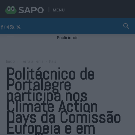
MENU
Jornal Alto Alentejo
Publicidade
Início
Terra a Terra
País
Politécnico de
Portalegre
participa nos
Climate Action
Days da Comissão
Europeia e em