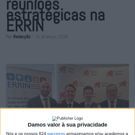
reuniões
estratégicas na
ERRIN
Por
Redacção
-
31 de Março, 2026
Damos valor à sua privacidade
Nós e os nossos 824
parceiros
armazenamos e/ou acedemos a