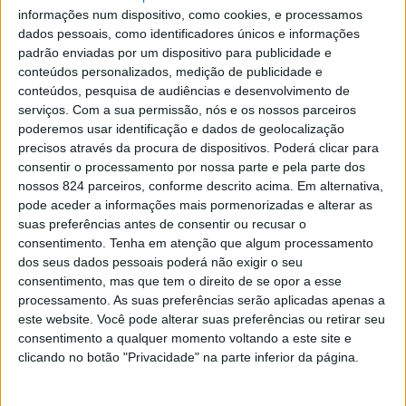
informações num dispositivo, como cookies, e processamos
dados pessoais, como identificadores únicos e informações
padrão enviadas por um dispositivo para publicidade e
O Politécnico de Portalegre esteve representado em
conteúdos personalizados, medição de publicidade e
conteúdos, pesquisa de audiências e desenvolvimento de
Bruxelas, no âmbito do European Climate Pact/Climate
serviços.
Com a sua permissão, nós e os nossos parceiros
Action Days 2026, um dos principais momentos da
poderemos usar identificação e dados de geolocalização
precisos através da procura de dispositivos. Poderá clicar para
agenda europeia para a acção climática e
consentir o processamento por nossa parte e pela parte dos
nossos 824 parceiros, conforme descrito acima. Em alternativa,
sustentabilidade.
pode aceder a informações mais pormenorizadas e alterar as
suas preferências antes de consentir ou recusar o
consentimento.
Tenha em atenção que algum processamento
Integrado no evento anual “Together in Action 2026”,
dos seus dados pessoais poderá não exigir o seu
promovido pela Comissão Europeia, este encontro reuniu
consentimento, mas que tem o direito de se opor a esse
processamento. As suas preferências serão aplicadas apenas a
decisores políticos, especialistas, investigadores e
este website. Você pode alterar suas preferências ou retirar seu
membros da comunidade europeia para discutir o futuro
consentimento a qualquer momento voltando a este site e
clicando no botão "Privacidade" na parte inferior da página.
das políticas climáticas, promover soluções inovadoras
e reforçar o papel das iniciativas locais na transição