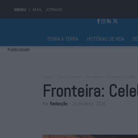
MENU
MAIL
JORNAIS
Jornal Alto Alentejo
TERRA A TERRA
HISTÓRIAS DE VIDA
D
Publicidade
Início
Terra a Terra
Fronteira
Fronteira: Cele
Fronteira: Ce
Por
Redacção
-
31 de Março, 2026