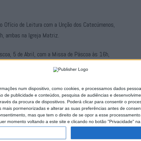
o o Ofício de Leitura com a Unção dos Catecúmenos,
1h, ambas na Igreja Matriz.
scoa, 5 de Abril, com a Missa de Páscoa às 16h,
7h, que liga a Igreja Matriz ao Santuário de Nossa
ações num dispositivo, como cookies, e processamos dados pessoais,
Publicidade
ão de publicidade e conteúdos, pesquisa de audiências e desenvolvime
ravés da procura de dispositivos. Poderá clicar para consentir o proc
s mais pormenorizadas e alterar as suas preferências antes de consent
nsentimento, mas que tem o direito de se opor a esse processamento. 
uer momento voltando a este site e clicando no botão "Privacidade" na 