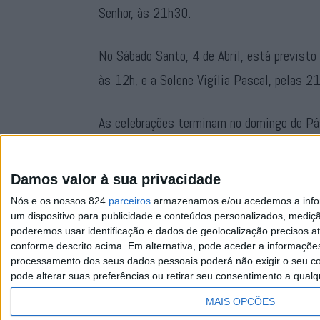
Senhor, às 21h30.
No Sábado Santo, 4 de Abril, está previst
às 12h, e a Solene Vigília Pascal, pelas 2
As celebrações terminam no domingo de Pá
seguida da Procissão da Ressurreição, às 1
Senhora da Vila Velha.
Damos valor à sua privacidade
Nós e os nossos 824
parceiros
armazenamos e/ou acedemos a inform
um dispositivo para publicidade e conteúdos personalizados, mediç
poderemos usar identificação e dados de geolocalização precisos at
conforme descrito acima. Em alternativa, pode aceder a informaçõe
processamento dos seus dados pessoais poderá não exigir o seu co
pode alterar suas preferências ou retirar seu consentimento a qualq
Facebook
Instagram
RSS
X
MAIS OPÇÕES