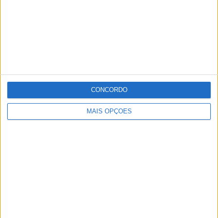
vários pontos emblemáticos da região. Um dos
momentos altos da prova está marcado para sábado, dia
28, com a chamada “etapa rainha”, que liga Vila Viçosa a
Portalegre, numa extensão de 153,3 quilómetros.
Publicidade
CONCORDO
Publicidade
MAIS OPÇÕES
Publicidade