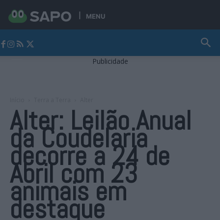
MENU
Jornal Alto Alentejo
Publicidade
Início
Terra a Terra
Alter
Alter: Leilão Anual
da Coudelaria
decorre a 24 de
Abril com 23
animais em
destaque