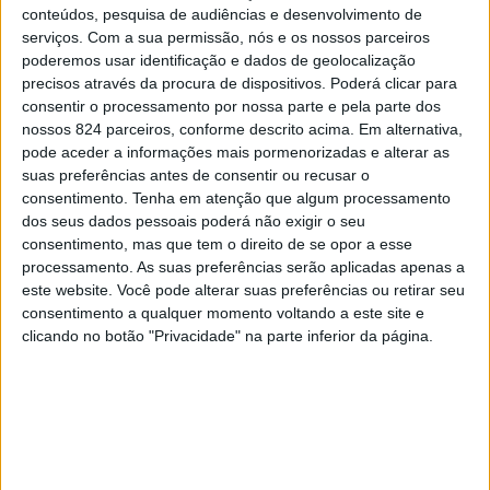
conteúdos, pesquisa de audiências e desenvolvimento de
serviços.
Com a sua permissão, nós e os nossos parceiros
poderemos usar identificação e dados de geolocalização
precisos através da procura de dispositivos. Poderá clicar para
consentir o processamento por nossa parte e pela parte dos
nossos 824 parceiros, conforme descrito acima. Em alternativa,
pode aceder a informações mais pormenorizadas e alterar as
suas preferências antes de consentir ou recusar o
consentimento.
Tenha em atenção que algum processamento
dos seus dados pessoais poderá não exigir o seu
O tradicional leilão anual da Coudelaria de Alter realiza-
consentimento, mas que tem o direito de se opor a esse
se no dia 24 de Abril, reunindo criadores, investidores e
processamento. As suas preferências serão aplicadas apenas a
este website. Você pode alterar suas preferências ou retirar seu
apreciadores do cavalo lusitano numa das mais
consentimento a qualquer momento voltando a este site e
emblemáticas coudelarias do País.
clicando no botão "Privacidade" na parte inferior da página.
De acordo com o comunicado divulgado pela Companhia
da Lezírias, estarão a leilão 23 animais, entre os quais
13 fêmeas e 10 machos. A maioria dos exemplares —