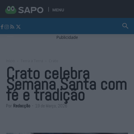
MENU
Jornal Alto Alentejo
Publicidade
Início
Terra a Terra
Crato
Crato celebra
Semana Santa com
fé e tradição
Por
Redacção
-
19 de Março, 2026