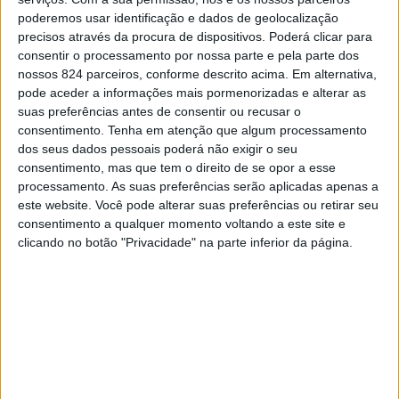
Ao longo de vários dias, entre 25 de Março e 6 de Abril, a
poderemos usar identificação e dados de geolocalização
vila será palco de um programa que inclui procissões,
precisos através da procura de dispositivos. Poderá clicar para
consentir o processamento por nossa parte e pela parte dos
celebrações litúrgicas e eventos culturais, mantendo
nossos 824 parceiros, conforme descrito acima. Em alternativa,
viva uma herança secular marcada pelo simbolismo e
pode aceder a informações mais pormenorizadas e alterar as
suas preferências antes de consentir ou recusar o
pela devoção.
consentimento.
Tenha em atenção que algum processamento
dos seus dados pessoais poderá não exigir o seu
consentimento, mas que tem o direito de se opor a esse
As procissões do Senhor dos Passos, no Domingo de
processamento. As suas preferências serão aplicadas apenas a
Ramos, do Senhor da Cana Verde, na Quinta-feira Santa,
este website. Você pode alterar suas preferências ou retirar seu
consentimento a qualquer momento voltando a este site e
e do Enterro do Senhor, na Sexta-feira Santa, assumem
clicando no botão "Privacidade" na parte inferior da página.
especial destaque, sendo momentos de grande expressão
religiosa vividos em ambiente de recolhimento e
participação comunitária.
Para além das cerimónias religiosas, o programa integra