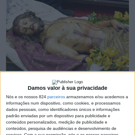
A vila do Crato volta a assinalar a Semana Santa com
Damos valor à sua privacidade
um conjunto de celebrações religiosas e iniciativas
Nós e os nossos 824
parceiros
armazenamos e/ou acedemos a
informações num dispositivo, como cookies, e processamos
culturais que reflectem a forte tradição e identidade da
dados pessoais, como identificadores únicos e informações
padrão enviadas por um dispositivo para publicidade e
população local.
conteúdos personalizados, medição de publicidade e
conteúdos, pesquisa de audiências e desenvolvimento de
serviços.
Com a sua permissão, nós e os nossos parceiros