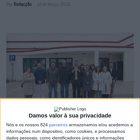
Por
Redacção
-
16 de Março, 2026
Damos valor à sua privacidade
Nós e os nossos 824
parceiros
armazenamos e/ou acedemos a
informações num dispositivo, como cookies, e processamos
A Unidade Local de Saúde do Alto Alentejo (ULSAA)
dados pessoais, como identificadores únicos e informações