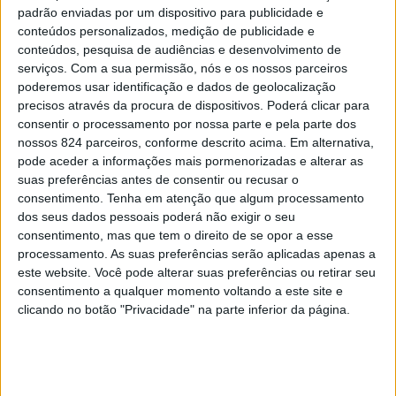
padrão enviadas por um dispositivo para publicidade e
formalizou o contrato para a empreitada de
conteúdos personalizados, medição de publicidade e
requalificação do Centro de Saúde de Ponte de Sor, num
conteúdos, pesquisa de audiências e desenvolvimento de
serviços.
Com a sua permissão, nós e os nossos parceiros
investimento de cerca de 639 mil euros, no âmbito do
poderemos usar identificação e dados de geolocalização
Plano de Recuperação e Resiliência (PRR).
precisos através da procura de dispositivos. Poderá clicar para
consentir o processamento por nossa parte e pela parte dos
nossos 824 parceiros, conforme descrito acima. Em alternativa,
A intervenção, que representa um encargo total de
pode aceder a informações mais pormenorizadas e alterar as
suas preferências antes de consentir ou recusar o
639.550,90 euros, será executada pela empresa
consentimento.
Tenha em atenção que algum processamento
Construções Silvano Santos – Unipessoal, Lda., após
dos seus dados pessoais poderá não exigir o seu
consentimento, mas que tem o direito de se opor a esse
procedimento de consulta prévia simplificada realizado
processamento. As suas preferências serão aplicadas apenas a
este website. Você pode alterar suas preferências ou retirar seu
ao abrigo da Lei n.º 30/2021 e do Código dos Contratos
consentimento a qualquer momento voltando a este site e
Públicos.
clicando no botão "Privacidade" na parte inferior da página.
Segundo a ULS do Alto Alentejo, a obra tem como
objectivo melhorar o desempenho energético do edifício,