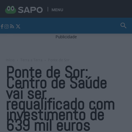
MENU
Jornal Alto Alentejo
Publicidade
Início
Terra a Terra
Ponte de Sor
Ponte de Sor:
Centro de Saúde
vai ser
requalificado com
investimento de
639 mil euros