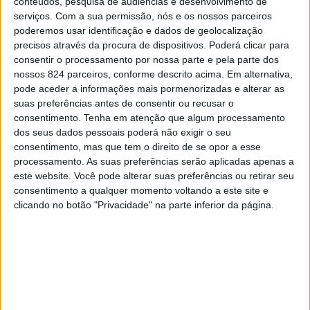
conteúdos, pesquisa de audiências e desenvolvimento de
serviços.
Com a sua permissão, nós e os nossos parceiros
poderemos usar identificação e dados de geolocalização
precisos através da procura de dispositivos. Poderá clicar para
A obra de requalificação da Piscina Municipal Descoberta
consentir o processamento por nossa parte e pela parte dos
de Portalegre encontra-se em execução e decorre «a
nossos 824 parceiros, conforme descrito acima. Em alternativa,
pode aceder a informações mais pormenorizadas e alterar as
grande ritmo», segundo informa a Câmara de Portalegre.
suas preferências antes de consentir ou recusar o
consentimento.
Tenha em atenção que algum processamento
dos seus dados pessoais poderá não exigir o seu
A empreitada tem como objectivo adaptar e modernizar
consentimento, mas que tem o direito de se opor a esse
processamento. As suas preferências serão aplicadas apenas a
este equipamento municipal, incluindo a reformulação de
este website. Você pode alterar suas preferências ou retirar seu
pavimentos, revestimentos e tanques, bem como a
consentimento a qualquer momento voltando a este site e
clicando no botão "Privacidade" na parte inferior da página.
adequação do espaço às actuais exigências funcionais e
legais. O projecto contempla ainda uma piscina
destinada às crianças, reforçando a oferta para os
utilizadores mais jovens.