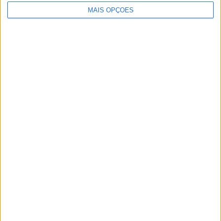
públicos e de melhoria da qualidade de vida no concelho».
MAIS OPÇÕES
Publicidade
Publicidade
Publicidade