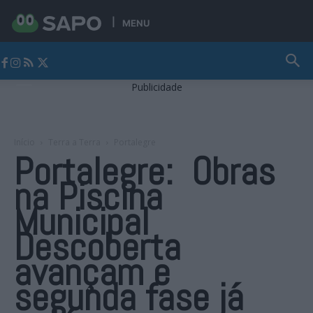
MENU
Jornal Alto Alentejo
Publicidade
Início
Terra a Terra
Portalegre
Portalegre: Obras
na Piscina
Municipal
Descoberta
avançam e
segunda fase já