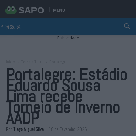
MENU
Jornal Alto Alentejo
Publicidade
Início
Terra a Terra
Portalegre
Portalegre: Estádio
Eduardo Sousa
Lima recebe
Torneio de Inverno
AADP
Por
Tiago Miguel Silva
-
18 de Fevereiro, 2026