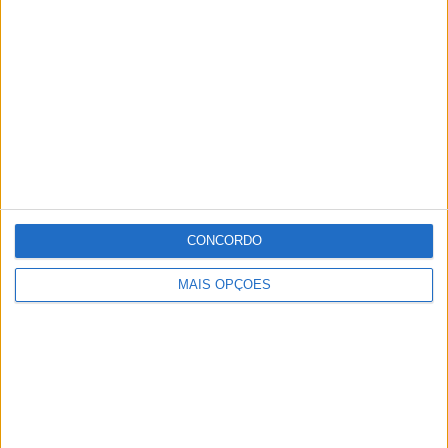
Haverá prémios para os três primeiros classificados por
escalão e sexo e para as três melhores equipas
As inscrições terminam às 23h59 desta quarta-feira,
dia 18, e podem ser efectuadas em:
https://fpacompeticoes.pt/5597/inscrever.
CONCORDO
Publicidade
MAIS OPÇÕES
Publicidade
Publicidade