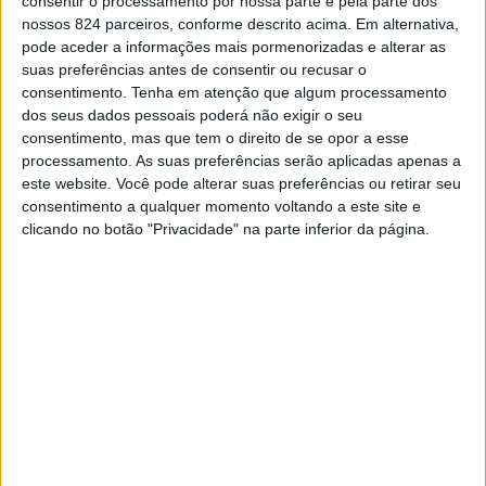
consentir o processamento por nossa parte e pela parte dos
nossos 824 parceiros, conforme descrito acima. Em alternativa,
pode aceder a informações mais pormenorizadas e alterar as
suas preferências antes de consentir ou recusar o
consentimento.
Tenha em atenção que algum processamento
dos seus dados pessoais poderá não exigir o seu
consentimento, mas que tem o direito de se opor a esse
processamento. As suas preferências serão aplicadas apenas a
A Associação de Atletismo do Distrito de Portalegre
este website. Você pode alterar suas preferências ou retirar seu
promove no próximo sábado, dia 21, no Estádio
consentimento a qualquer momento voltando a este site e
clicando no botão "Privacidade" na parte inferior da página.
Professor Eduardo Sousa Lima, mais uma grande jornada
de atletismo com o Torneio de Inverno AADP.
O evento, pontuável para o Circuito de Pista AADP,
promete uma manhã de competição para todos os
escalões, dos Traquinas aos Veteranos, com provas de
velocidade, meio-fundo, saltos e lançamentos.