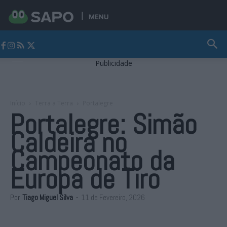
MENU
Jornal Alto Alentejo
Publicidade
Início
Terra a Terra
Portalegre
Portalegre: Simão
Caldeira no
Campeonato da
Europa de Tiro
Por
Tiago Miguel Silva
-
11 de Fevereiro, 2026