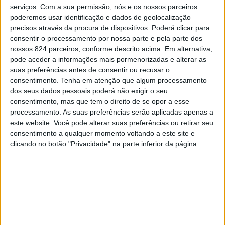
Carabina a 10 metros, prova que decorre em Burgas, na
serviços.
Com a sua permissão, nós e os nossos parceiros
poderemos usar identificação e dados de geolocalização
Bulgária.
precisos através da procura de dispositivos. Poderá clicar para
consentir o processamento por nossa parte e pela parte dos
nossos 824 parceiros, conforme descrito acima. Em alternativa,
Com apenas 15 anos, Simão Caldeira é o atleta mais
pode aceder a informações mais pormenorizadas e alterar as
jovem em competição, enfrentando adversários com 19,
suas preferências antes de consentir ou recusar o
consentimento.
Tenha em atenção que algum processamento
20 e 21 anos, muitos deles já com experiência
dos seus dados pessoais poderá não exigir o seu
consolidada em grandes palcos internacionais. A
consentimento, mas que tem o direito de se opor a esse
processamento. As suas preferências serão aplicadas apenas a
participação nesta competição assume, por isso, um
este website. Você pode alterar suas preferências ou retirar seu
consentimento a qualquer momento voltando a este site e
significado especial na ainda curta, mas promissora
clicando no botão "Privacidade" na parte inferior da página.
carreira do jovem atirador.
Em comunicado, o Ases do Pedal refere que a presença
do jovem portalegrense no Europeu representa um marco
importante, traduzindo-se numa oportunidade de adquirir