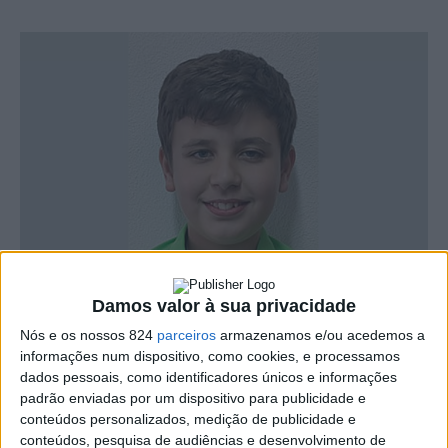
Damos valor à sua privacidade
Nós e os nossos 824
parceiros
armazenamos e/ou acedemos a
O jovem atleta do clube Ases do Pedal, Simão Caldeira,
informações num dispositivo, como cookies, e processamos
dados pessoais, como identificadores únicos e informações
entra esta quinta-feira, dia 12, em competição no
padrão enviadas por um dispositivo para publicidade e
Campeonato da Europa de Juniores, na disciplina de
conteúdos personalizados, medição de publicidade e
conteúdos, pesquisa de audiências e desenvolvimento de