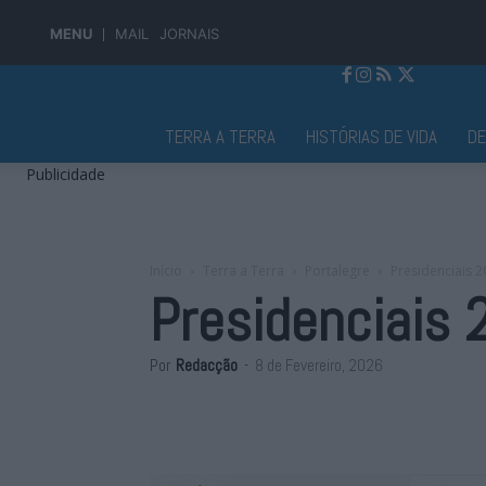
MENU
MAIL
JORNAIS
Jornal Alto Alentejo
TERRA A TERRA
HISTÓRIAS DE VIDA
D
Publicidade
Início
Terra a Terra
Portalegre
Presidenciais 
Presidenciais 
Por
Redacção
-
8 de Fevereiro, 2026