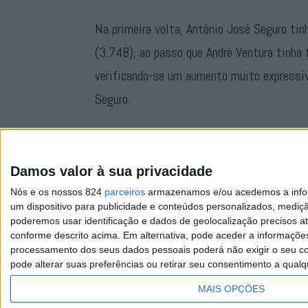
Na primeira volta, António José Seguro t
(3.748), ao passo que André Ventura tinha
verificando-se um aumento muito expressiv
Seguro.
A participação eleitoral no concelho foi 
eleitores inscritos.
Damos valor à sua privacidade
Nós e os nossos 824
parceiros
armazenamos e/ou acedemos a inform
um dispositivo para publicidade e conteúdos personalizados, mediç
poderemos usar identificação e dados de geolocalização precisos at
conforme descrito acima. Em alternativa, pode aceder a informaçõe
processamento dos seus dados pessoais poderá não exigir o seu co
pode alterar suas preferências ou retirar seu consentimento a qualq
Facebook
Instagram
RSS
X
MAIS OPÇÕES
Quem Somos
Contactos
Assi