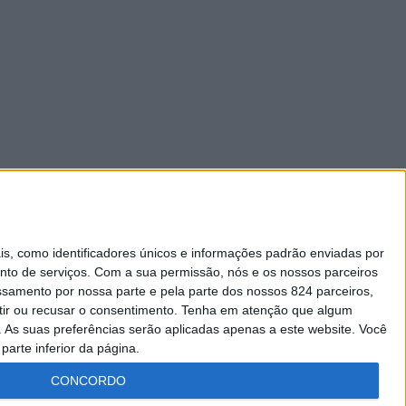
 como identificadores únicos e informações padrão enviadas por
nto de serviços.
Com a sua permissão, nós e os nossos parceiros
essamento por nossa parte e pela parte dos nossos 824 parceiros,
ir ou recusar o consentimento.
Tenha em atenção que algum
As suas preferências serão aplicadas apenas a este website. Você
parte inferior da página.
CONCORDO
Lei da Transparência
Livro de Reclamações