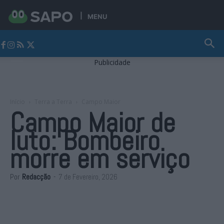
MENU
Jornal Alto Alentejo
Publicidade
Início
Terra a Terra
Campo Maior
Campo Maior de
luto: Bombeiro
morre em serviço
Por
Redacção
-
7 de Fevereiro, 2026