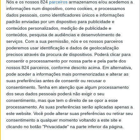
Nós e os nossos 824
parceiros
armazenamos e/ou acedemos a
informações num dispositivo, como cookies, e processamos
dados pessoais, como identificadores únicos e informações
padrão enviadas por um dispositivo para publicidade e
conteúdos personalizados, medição de publicidade e
O concelho de Campo Maior está de luto pela morte de
conteúdos, pesquisa de audiências e desenvolvimento de
José Valter Cunha Canastreiro, bombeiro de 3.ª do Corpo
serviços.
Com a sua permissão, nós e os nossos parceiros
poderemos usar identificação e dados de geolocalização
de Bombeiros Voluntários de Campo Maior e Guarda-
precisos através da procura de dispositivos. Poderá clicar para
consentir o processamento por nossa parte e pela parte dos
Principal da GNR, que faleceu este sábado, dia 7,
nossos 824 parceiros, conforme descrito acima. Em alternativa,
durante o cumprimento do seu dever.
pode aceder a informações mais pormenorizadas e alterar as
suas preferências antes de consentir ou recusar o
consentimento.
Tenha em atenção que algum processamento
Segundo os Bombeiros Voluntários de Campo Maior, o
dos seus dados pessoais poderá não exigir o seu
consentimento, mas que tem o direito de se opor a esse
operacional perdeu a vida numa ocorrência em serviço,
processamento. As suas preferências serão aplicadas apenas a
sendo recordado pela sua dedicação, coragem e elevado
este website. Você pode alterar suas preferências ou retirar seu
consentimento a qualquer momento voltando a este site e
sentido de missão ao longo de uma vida dedicada à
clicando no botão "Privacidade" na parte inferior da página.
protecção de pessoas e bens.