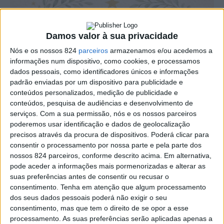
Damos valor à sua privacidade
Nós e os nossos 824
parceiros
armazenamos e/ou acedemos a
informações num dispositivo, como cookies, e processamos
dados pessoais, como identificadores únicos e informações
padrão enviadas por um dispositivo para publicidade e
conteúdos personalizados, medição de publicidade e
conteúdos, pesquisa de audiências e desenvolvimento de
serviços.
Com a sua permissão, nós e os nossos parceiros
No próximo domingo, dia 8, decorre a tradicional Bênção
poderemos usar identificação e dados de geolocalização
precisos através da procura de dispositivos. Poderá clicar para
dos Bebés nas Paróquias de Marvão e Urra. A cerimónia,
consentir o processamento por nossa parte e pela parte dos
de grande significado, pretende a apresentar os bebés
nossos 824 parceiros, conforme descrito acima. Em alternativa,
pode aceder a informações mais pormenorizadas e alterar as
nascidos em 2025 às respectivas comunidades.
suas preferências antes de consentir ou recusar o
consentimento.
Tenha em atenção que algum processamento
dos seus dados pessoais poderá não exigir o seu
Em Marvão, a iniciativa decorre na Igreja de Santiago,
consentimento, mas que tem o direito de se opor a esse
pelas 10h30, e na Freguesia de Urra, a eucaristia da
processamento. As suas preferências serão aplicadas apenas a