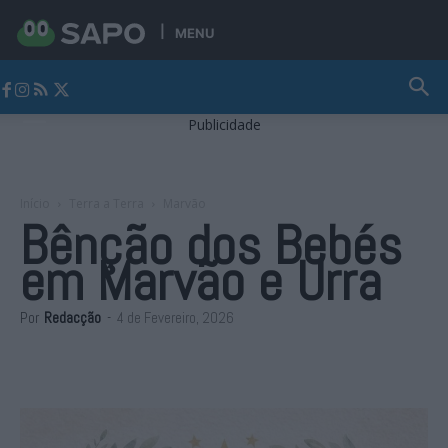
MENU
Jornal Alto Alentejo
Publicidade
Início
Terra a Terra
Marvão
Bênção dos Bebés
em Marvão e Urra
Por
Redacção
-
4 de Fevereiro, 2026