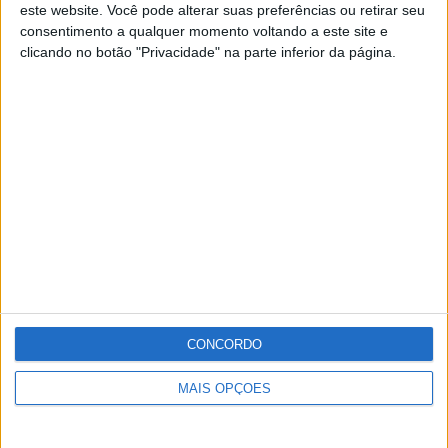
este website. Você pode alterar suas preferências ou retirar seu
Bênção dos Bebés está marcada para as 12h.
consentimento a qualquer momento voltando a este site e
clicando no botão "Privacidade" na parte inferior da página.
As eucaristias serão celebradas pelo Pe. Marcelino
Maques.
Publicidade
Publicidade
Publicidade
CONCORDO
MAIS OPÇÕES