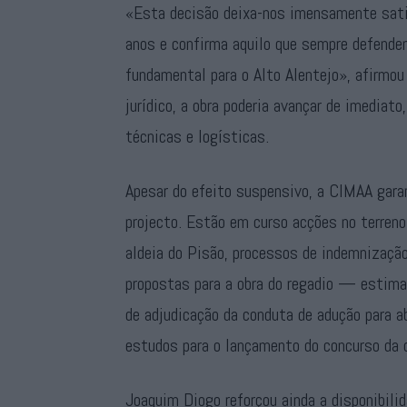
«Esta decisão deixa-nos imensamente satis
anos e confirma aquilo que sempre defendem
fundamental para o Alto Alentejo», afirmou
jurídico, a obra poderia avançar de imedia
técnicas e logísticas.
Apesar do efeito suspensivo, a CIMAA gara
projecto. Estão em curso acções no terren
aldeia do Pisão, processos de indemnização 
propostas para a obra do regadio — estim
de adjudicação da conduta de adução para 
estudos para o lançamento do concurso da
Joaquim Diogo reforçou ainda a disponibil