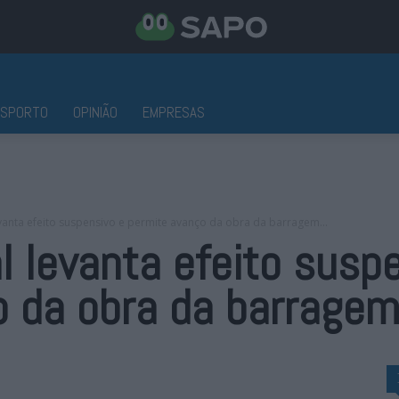
ESPORTO
OPINIÃO
EMPRESAS
evanta efeito suspensivo e permite avanço da obra da barragem...
al levanta efeito susp
 da obra da barragem