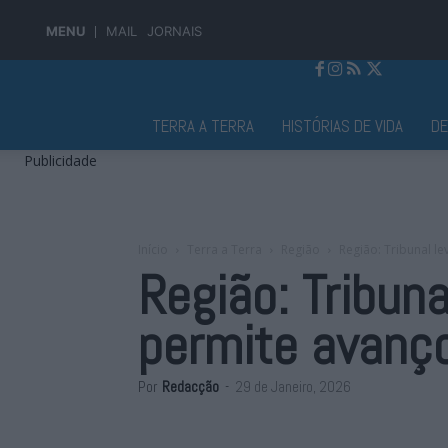
MENU
MAIL
JORNAIS
Jornal Alto Alentejo
TERRA A TERRA
HISTÓRIAS DE VIDA
D
Publicidade
Início
Terra a Terra
Região
Região: Tribunal l
Região: Tribun
permite avanço
Por
Redacção
-
29 de Janeiro, 2026