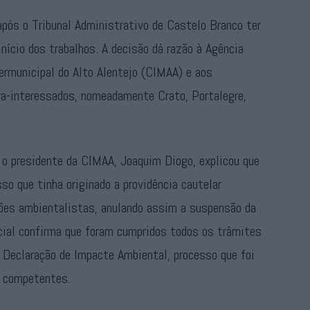
após o Tribunal Administrativo de Castelo Branco ter
nício dos trabalhos. A decisão dá razão à Agência
rmunicipal do Alto Alentejo (CIMAA) e aos
ra-interessados, nomeadamente Crato, Portalegre,
 o presidente da CIMAA, Joaquim Diogo, explicou que
sso que tinha originado a providência cautelar
ões ambientalistas, anulando assim a suspensão da
icial confirma que foram cumpridos todos os trâmites
a Declaração de Impacte Ambiental, processo que foi
s competentes.