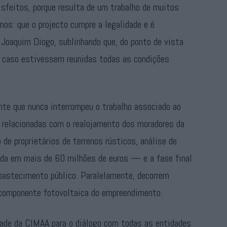
feitos, porque resulta de um trabalho de muitos
os: que o projecto cumpre a legalidade e é
 Joaquim Diogo, sublinhando que, do ponto de vista
to, caso estivessem reunidas todas as condições
nte que nunca interrompeu o trabalho associado ao
o relacionadas com o realojamento dos moradores da
de proprietários de terrenos rústicos, análise de
ada em mais de 60 milhões de euros — e a fase final
abastecimento público. Paralelamente, decorrem
 componente fotovoltaica do empreendimento.
idade da CIMAA para o diálogo com todas as entidades