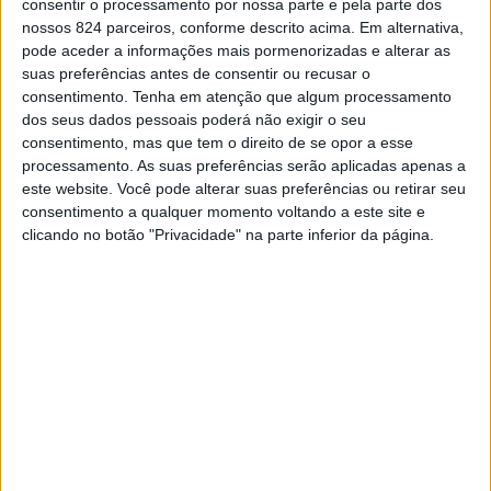
consentir o processamento por nossa parte e pela parte dos
nossos 824 parceiros, conforme descrito acima. Em alternativa,
exploração da Praça de Touros de Estremoz.
pode aceder a informações mais pormenorizadas e alterar as
suas preferências antes de consentir ou recusar o
consentimento.
Tenha em atenção que algum processamento
O contrato, que vigorará até ao final de Janeiro de 2030,
dos seus dados pessoais poderá não exigir o seu
foi assinado entre o Município de Estremoz,
consentimento, mas que tem o direito de se opor a esse
processamento. As suas preferências serão aplicadas apenas a
representado pelo presidente da autarquia estremocense,
este website. Você pode alterar suas preferências ou retirar seu
José Daniel Sadio, e a TTE – Tertúlia Tauromáquica de
consentimento a qualquer momento voltando a este site e
clicando no botão "Privacidade" na parte inferior da página.
Estremoz, representada pela presidente da Direcção,
Marco Faneco.
A TTE – Tertúlia Tauromáquica de Estremoz foi a
vencedora do procedimento concursal lançado pela
Câmara Municipal de Estremoz no passado mês de
Dezembro e cuja adjudicação foi aprovada em reunião do