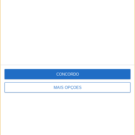
Executivo da Câmara Municipal estremocense, no
passado dia 21 de Janeiro.
Tal como aconteceu nos últimos anos, a organização das
corridas de touros será efectuada em parceria com a
empresa Touros e Tauromaquia, gerida por António e
Margarida Cardoso.
CONCORDO
Publicidade
MAIS OPÇÕES
Publicidade
Publicidade