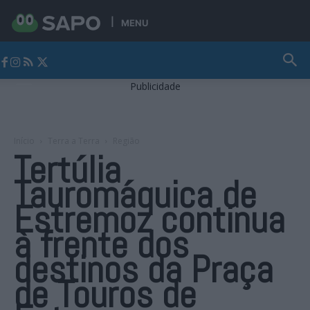
MENU
Jornal Alto Alentejo
Publicidade
Início
Terra a Terra
Região
Tertúlia
Tauromáquica de
Estremoz continua
à frente dos
destinos da Praça
de Touros de