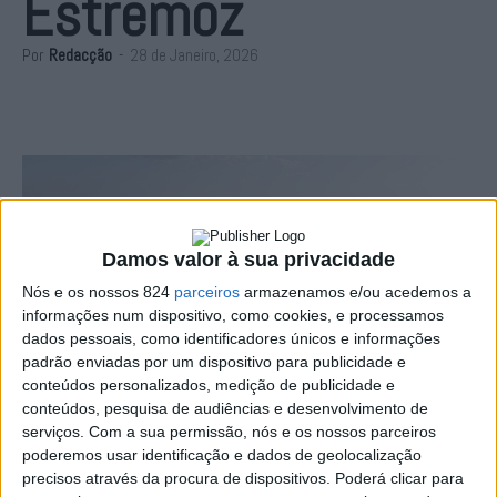
Estremoz
Por
Redacção
-
28 de Janeiro, 2026
Damos valor à sua privacidade
Nós e os nossos 824
parceiros
armazenamos e/ou acedemos a
informações num dispositivo, como cookies, e processamos
dados pessoais, como identificadores únicos e informações
padrão enviadas por um dispositivo para publicidade e
conteúdos personalizados, medição de publicidade e
conteúdos, pesquisa de audiências e desenvolvimento de
serviços.
Com a sua permissão, nós e os nossos parceiros
Foi assinado esta quarta-feira, dia 28, no Salão Nobre
poderemos usar identificação e dados de geolocalização
precisos através da procura de dispositivos. Poderá clicar para
da Câmara Municipal de Estremoz, o contrato de