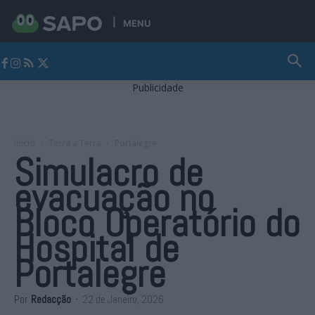
MENU
Jornal Alto Alentejo
Publicidade
Início
Terra a Terra
Portalegre
Simulacro de
evacuação no
Bloco Operatório do
Hospital de
Portalegre
Por
Redacção
-
22 de Janeiro, 2026