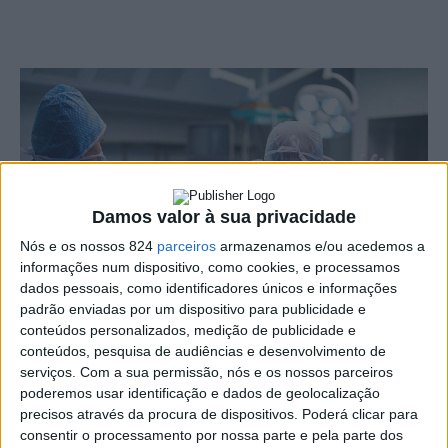
Damos valor à sua privacidade
Nós e os nossos 824
parceiros
armazenamos e/ou acedemos a
informações num dispositivo, como cookies, e processamos
dados pessoais, como identificadores únicos e informações
padrão enviadas por um dispositivo para publicidade e
conteúdos personalizados, medição de publicidade e
conteúdos, pesquisa de audiências e desenvolvimento de
serviços.
Com a sua permissão, nós e os nossos parceiros
Na próxima sexta-feira, dia 23, entre as 14h e as 16h, o
poderemos usar identificação e dados de geolocalização
Bloco Operatório do Hospital Doutor José Maria Grande
precisos através da procura de dispositivos. Poderá clicar para
consentir o processamento por nossa parte e pela parte dos