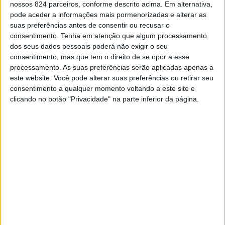
(HDJMG) será palco de um exercício de simulacro de
nossos 824 parceiros, conforme descrito acima. Em alternativa,
pode aceder a informações mais pormenorizadas e alterar as
evacuação. A iniciativa, coordenada pela Unidade de
suas preferências antes de consentir ou recusar o
Gestão do Risco e organizada pelo Grupo de Trabalho
consentimento.
Tenha em atenção que algum processamento
dos seus dados pessoais poderá não exigir o seu
para a Revisão dos Planos de Emergência e Catástrofe
consentimento, mas que tem o direito de se opor a esse
processamento. As suas preferências serão aplicadas apenas a
da ULS Alto Alentejo, visa testar e aperfeiçoar os
este website. Você pode alterar suas preferências ou retirar seu
procedimentos de segurança do hospital.
consentimento a qualquer momento voltando a este site e
clicando no botão "Privacidade" na parte inferior da página.
Segundo a Unidade Local de Saúde do Alto Alentejo, o
exercício está totalmente planeado e não terá impacto
nas actividades assistenciais em curso, que decorrerão
normalmente. A segurança de todos os profissionais e
utentes será integralmente assegurada durante todo o
período do simulacro.