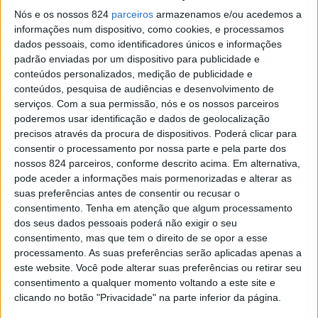
Nós e os nossos 824
parceiros
armazenamos e/ou acedemos a
calendário repleto de motivos para visitar, com destaque
informações num dispositivo, como cookies, e processamos
para o regresso das Festas do Povo de Campo Maior,
dados pessoais, como identificadores únicos e informações
padrão enviadas por um dispositivo para publicidade e
Património Cultural Imaterial da Humanidade da
conteúdos personalizados, medição de publicidade e
conteúdos, pesquisa de audiências e desenvolvimento de
UNESCO, que voltam a realizar-se este ano após vários
serviços.
Com a sua permissão, nós e os nossos parceiros
anos de interregno, para o Baixo Alentejo, Cidade
poderemos usar identificação e dados de geolocalização
precisos através da procura de dispositivos. Poderá clicar para
Europeia do Vinho 2026, e para iniciativas e programação
consentir o processamento por nossa parte e pela parte dos
ligadas à preparação de Évora, Capital Europeia da
nossos 824 parceiros, conforme descrito acima. Em alternativa,
pode aceder a informações mais pormenorizadas e alterar as
Cultura 2027.
suas preferências antes de consentir ou recusar o
consentimento.
Tenha em atenção que algum processamento
dos seus dados pessoais poderá não exigir o seu
Neste âmbito, o Alentejo estará na Matka, na Finlândia,
consentimento, mas que tem o direito de se opor a esse
de 16 a 18 de Janeiro, na Ferien Messe, na Áustria, de
processamento. As suas preferências serão aplicadas apenas a
este website. Você pode alterar suas preferências ou retirar seu
15 a 18 de janeiro, na CMT Estugarda, na Alemanha, de
consentimento a qualquer momento voltando a este site e
clicando no botão "Privacidade" na parte inferior da página.
17 a 25 de janeiro, na FITUR, em Madrid, Espanha, de