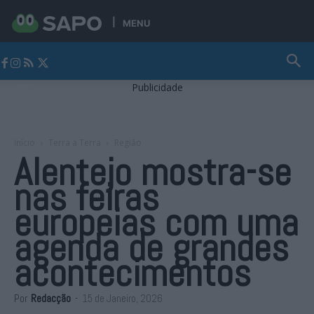
MENU
Jornal Alto Alentejo
Publicidade
Início
Terra a Terra
Região
Alentejo mostra-se
nas feiras
europeias com uma
agenda de grandes
acontecimentos
Por
Redacção
-
15 de Janeiro, 2026