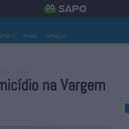
ESPORTO
OPINIÃO
EMPRESAS
micídio na Vargem
micídio na Vargem