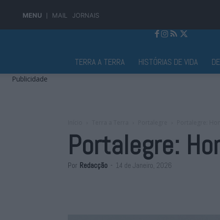
MENU
MAIL
JORNAIS
Jornal Alto Alentejo
TERRA A TERRA
HISTÓRIAS DE VIDA
D
Publicidade
Início
Terra a Terra
Portalegre
Portalegre: Ho
Portalegre: Ho
Por
Redacção
-
14 de Janeiro, 2026