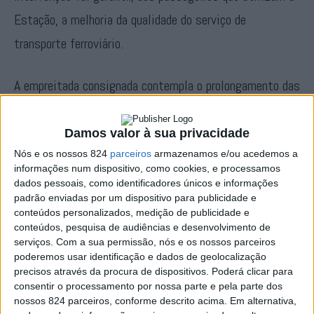
Estação, a melhoria da qualidade do serviço de
transporte ferroviário.
A empreitada consignada contempla o prolongamento das
plataformas das Linhas I e II, que passarão a dispor de
uma extensão útil total de 250 metros. Os trabalhos
Damos valor à sua privacidade
incluem ainda a instalação de novas coberturas
Nós e os nossos 824
parceiros
armazenamos e/ou acedemos a
informações num dispositivo, como cookies, e processamos
metálicas, faixas de encaminhamento de utilizadores e
dados pessoais, como identificadores únicos e informações
padrão enviadas por um dispositivo para publicidade e
novos equipamentos de iluminação, contribuindo para a
conteúdos personalizados, medição de publicidade e
melhoria das condições de utilização da estação. Na
conteúdos, pesquisa de audiências e desenvolvimento de
serviços.
Com a sua permissão, nós e os nossos parceiros
plataforma da Linha I/V, será igualmente executada uma
poderemos usar identificação e dados de geolocalização
precisos através da procura de dispositivos. Poderá clicar para
nova cobertura metálica, permitindo triplicar a área
consentir o processamento por nossa parte e pela parte dos
actualmente coberta.
nossos 824 parceiros, conforme descrito acima. Em alternativa,