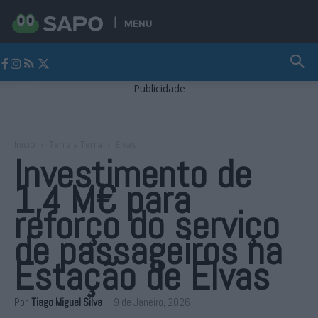
MENU
Jornal Alto Alentejo
Publicidade
Início
Terra a Terra
Elvas
Investimento de
1,4 M€ para
reforço do serviço
de passageiros na
Estação de Elvas
Por
Tiago Miguel Silva
-
9 de Janeiro, 2026