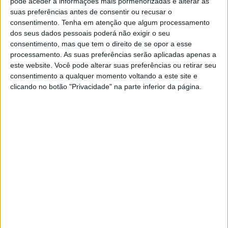
pode aceder a informações mais pormenorizadas e alterar as
suas preferências antes de consentir ou recusar o
Esta intervenção vem complementar as obras realizadas
consentimento.
Tenha em atenção que algum processamento
dos seus dados pessoais poderá não exigir o seu
recentemente na Estação de Elvas, numa intervenção
consentimento, mas que tem o direito de se opor a esse
desenvolvida no âmbito da estratégia de conservação,
processamento. As suas preferências serão aplicadas apenas a
este website. Você pode alterar suas preferências ou retirar seu
renovação e adequação do património edificado da IP.
consentimento a qualquer momento voltando a este site e
clicando no botão "Privacidade" na parte inferior da página.
Com um investimento global de cerca de 724 mil euros,
a intervenção teve como objectivo requalificar diversas
componentes do edifício, garantindo melhores condições
de serviço, a preservação patrimonial e a valorização de
um dos mais emblemáticos imóveis ferroviários do país.
A obra envolveu um conjunto alargado de trabalhos,
nomeadamente a beneficiação geral da cobertura, a