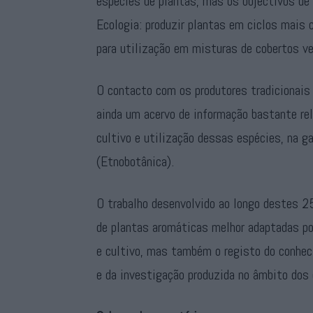
espécies de plantas, mas os objectivos de
Ecologia: produzir plantas em ciclos mais
para utilização em misturas de cobertos ve
O contacto com os produtores tradicionais 
ainda um acervo de informação bastante rel
cultivo e utilização dessas espécies, na 
(Etnobotânica).
O trabalho desenvolvido ao longo destes 25 
de plantas aromáticas melhor adaptadas po
e cultivo, mas também o registo do conheci
e da investigação produzida no âmbito dos 