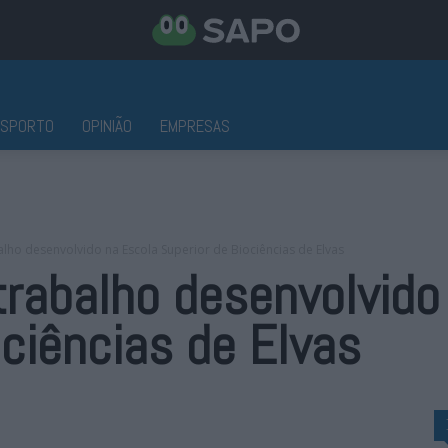
ESPORTO
OPINIÃO
EMPRESAS
alho desenvolvido na Escola Superior de Biociências de Elvas
trabalho desenvolvido
ociências de Elvas