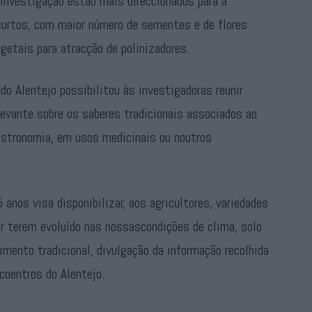
 investigação estão mais direccionados para a
 curtos, com maior número de sementes e de flores
getais para atracção de polinizadores.
do Alentejo possibilitou às investigadoras reunir
evante sobre os saberes tradicionais associados ao
gastronomia, em usos medicinais ou noutros
anos visa disponibilizar, aos agricultores, variedades
r terem evoluído nas nossascondições de clima, solo
mento tradicional, divulgação da informação recolhida
coentros do Alentejo.