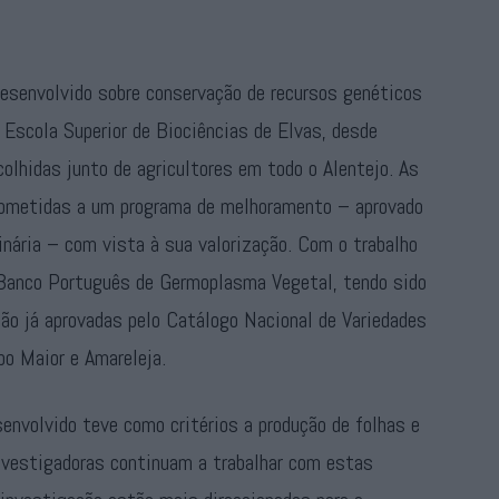
desenvolvido sobre conservação de recursos genéticos
Escola Superior de Biociências de Elvas, desde
colhidas junto de agricultores em todo o Alentejo. As
ubmetidas a um programa de melhoramento – aprovado
inária – com vista à sua valorização. Com o trabalho
 Banco Português de Germoplasma Vegetal, tendo sido
ão já aprovadas pelo Catálogo Nacional de Variedades
po Maior e Amareleja.
senvolvido teve como critérios a produção de folhas e
nvestigadoras continuam a trabalhar com estas