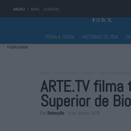
MENU
MAIL
JORNAIS
Jornal Alto Alentejo
TERRA A TERRA
HISTÓRIAS DE VIDA
D
Publicidade
Início
Terra a Terra
Distrito
ARTE.TV filma trab
ARTE.TV filma 
Superior de Bi
Por
Redacção
-
9 de Janeiro, 2026