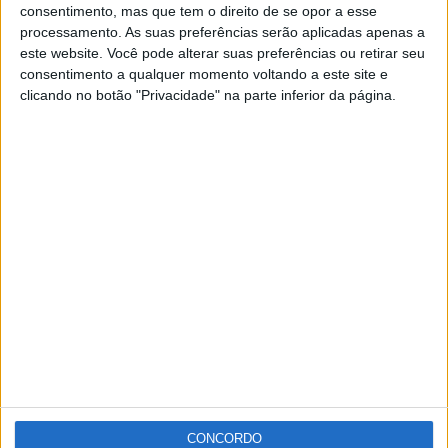
consentimento, mas que tem o direito de se opor a esse
que o alerta para o acidente foi dado pelas 13h37, tendo
processamento. As suas preferências serão aplicadas apenas a
este website. Você pode alterar suas preferências ou retirar seu
a mulher sido transportada para o Hospital de
consentimento a qualquer momento voltando a este site e
Portalegre, enquanto que o condutor do outro veículo, de
clicando no botão "Privacidade" na parte inferior da página.
50 anos, foi assistido no local.
Para o local foram mobilizados um total de 16
operacionais dos Bombeiros de Portalegre e da GNR,
apoiados por seis veículos.
Publicidade
Publicidade
CONCORDO