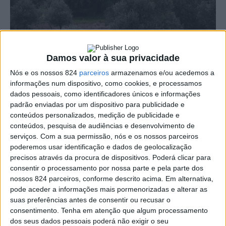
Damos valor à sua privacidade
Nós e os nossos 824
parceiros
armazenamos e/ou acedemos a
informações num dispositivo, como cookies, e processamos
dados pessoais, como identificadores únicos e informações
padrão enviadas por um dispositivo para publicidade e
conteúdos personalizados, medição de publicidade e
Uma mulher de 46 anos sofreu ferimentos leves na
conteúdos, pesquisa de audiências e desenvolvimento de
serviços.
Com a sua permissão, nós e os nossos parceiros
sequência da colisão entre dois veículos ligeiros de
poderemos usar identificação e dados de geolocalização
passageiros, ocorrida na quarta-feira, dia 7, na Variante
precisos através da procura de dispositivos. Poderá clicar para
consentir o processamento por nossa parte e pela parte dos
de Portalegre (IP2).
nossos 824 parceiros, conforme descrito acima. Em alternativa,
pode aceder a informações mais pormenorizadas e alterar as
suas preferências antes de consentir ou recusar o
Fonte do Comando Sub-Regional de Emergência e
consentimento.
Tenha em atenção que algum processamento
dos seus dados pessoais poderá não exigir o seu
Protecção Civil do Alto Alentejo indicou ao nosso jornal