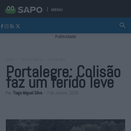
MENU
Jornal Alto Alentejo
Publicidade
Início
Terra a Terra
Portalegre
Portalegre: Colisão
faz um ferido leve
Por
Tiago Miguel Silva
-
7 de Janeiro, 2026