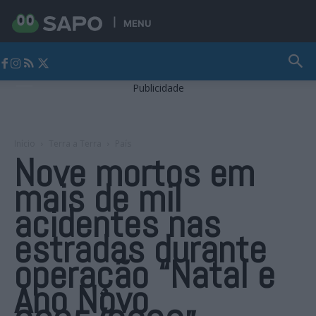
MENU
Jornal Alto Alentejo
Publicidade
Início
Terra a Terra
País
Nove mortos em
mais de mil
acidentes nas
estradas durante
operação “Natal e
Ano Novo