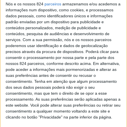
Nós e os nossos 824
parceiros
armazenamos e/ou acedemos a
acidentes rodoviários durante a Operação “Natal e Ano
informações num dispositivo, como cookies, e processamos
dados pessoais, como identificadores únicos e informações
Novo 2025/2026”, entre os dias 27 de Dezembro de
padrão enviadas por um dispositivo para publicidade e
2025 e 1 de Janeiro de 2026, no âmbito da fase “Ano
conteúdos personalizados, medição de publicidade e
conteúdos, pesquisa de audiências e desenvolvimento de
Novo em Segurança”.
serviços.
Com a sua permissão, nós e os nossos parceiros
poderemos usar identificação e dados de geolocalização
precisos através da procura de dispositivos. Poderá clicar para
Segundo os dados provisórios, a GNR contabilizou 1060
consentir o processamento por nossa parte e pela parte dos
nossos 824 parceiros, conforme descrito acima. Em alternativa,
acidentes, dos quais resultaram ainda 28 feridos graves
pode aceder a informações mais pormenorizadas e alterar as
e 284 feridos leves.
suas preferências antes de consentir ou recusar o
consentimento.
Tenha em atenção que algum processamento
dos seus dados pessoais poderá não exigir o seu
Durante este período, foram fiscalizados 57.519
consentimento, mas que tem o direito de se opor a esse
processamento. As suas preferências serão aplicadas apenas a
condutores, tendo sido detectados 787 casos de
este website. Você pode alterar suas preferências ou retirar seu
condução sob o efeito do álcool. Desses, 350
consentimento a qualquer momento voltando a este site e
clicando no botão "Privacidade" na parte inferior da página.
condutores foram detidos por apresentarem uma taxa de