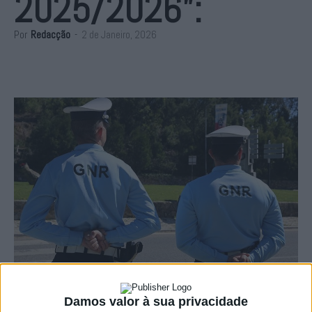
2025/2026”:
Por
Redacção
-
2 de Janeiro, 2026
Damos valor à sua privacidade
A GNR registou nove vítimas mortais e mais de mil