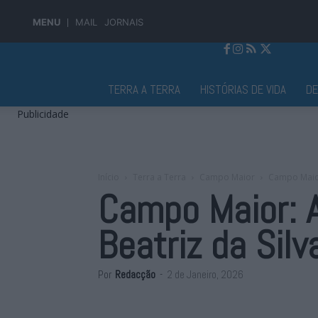
MENU
MAIL
JORNAIS
Jornal Alto Alentejo
TERRA A TERRA
HISTÓRIAS DE VIDA
D
Publicidade
Início
Terra a Terra
Campo Maior
Campo Maior:
Campo Maior: A
Beatriz da Silv
Por
Redacção
-
2 de Janeiro, 2026