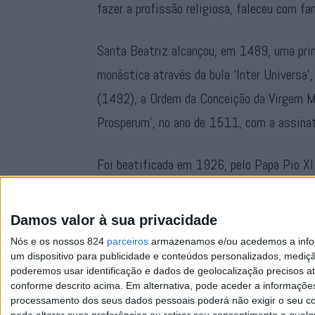
fazer a profissão religiosa, faleceu com f
Santa Beatriz alcançou, em 1489, uma prim
monástica através da bula ‘Inter Universa’
(1492), a Ordem da Conceição da Virgem Ma
Prosperum’, no ano de 1511, com a assinatu
Foi beatificada em 1926, pelo Papa Pio XI
Basílica de São Pedro, em Roma, pelo Papa
Portugal a receber esta honra.
Damos valor à sua privacidade
Nós e os nossos 824
parceiros
armazenamos e/ou acedemos a inform
um dispositivo para publicidade e conteúdos personalizados, mediç
poderemos usar identificação e dados de geolocalização precisos at
conforme descrito acima. Em alternativa, pode aceder a informaçõe
processamento dos seus dados pessoais poderá não exigir o seu co