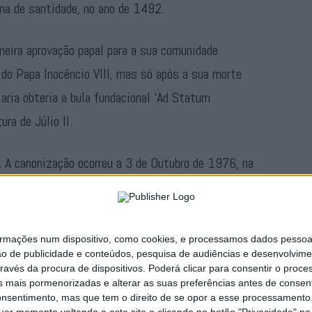
ama de santidade, no ano de 1492.
eira aprovação papal para a sua comunidade
, do Papa Inocêncio VIII, mas só após a sua morte
ria obteria a bula fundacional ‘Ad Statum
ra de Júlio II.
. A canonização ocorreu a 3 de Outubro de 1976, na
 São Paulo VI, sendo a primeira mulher nascida em
ações num dispositivo, como cookies, e processamos dados pessoais,
Publicidade
ão de publicidade e conteúdos, pesquisa de audiências e desenvolvime
ravés da procura de dispositivos. Poderá clicar para consentir o proc
s mais pormenorizadas e alterar as suas preferências antes de consent
nsentimento, mas que tem o direito de se opor a esse processamento. 