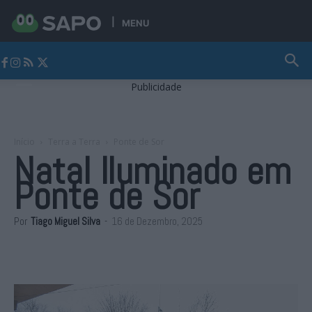
MENU
Jornal Alto Alentejo
Publicidade
Início
Terra a Terra
Ponte de Sor
Natal Iluminado em
Ponte de Sor
Por
Tiago Miguel Silva
-
16 de Dezembro, 2025