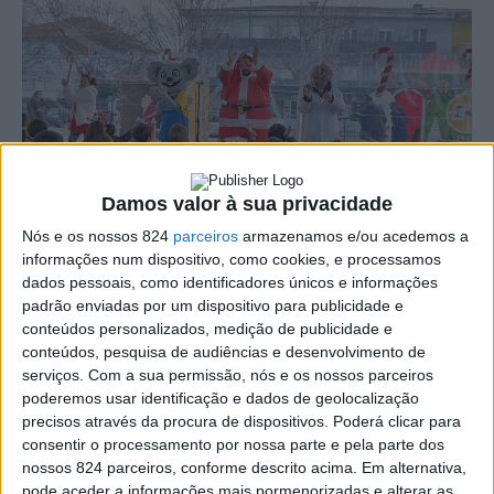
Damos valor à sua privacidade
Nós e os nossos 824
parceiros
armazenamos e/ou acedemos a
informações num dispositivo, como cookies, e processamos
dados pessoais, como identificadores únicos e informações
O Natal Iluminado 2025 foi oficialmente inaugurado na
padrão enviadas por um dispositivo para publicidade e
conteúdos personalizados, medição de publicidade e
manhã desta terça-feira, dia 16, em Ponte de Sor, numa
conteúdos, pesquisa de audiências e desenvolvimento de
cerimónia que contou com a presença do executivo
serviços.
Com a sua permissão, nós e os nossos parceiros
poderemos usar identificação e dados de geolocalização
municipal. A iniciativa decorre este ano no Jardim da
precisos através da procura de dispositivos. Poderá clicar para
consentir o processamento por nossa parte e pela parte dos
Casa do Povo, espaço emblemático e com forte ligação
nossos 824 parceiros, conforme descrito acima. Em alternativa,
à memória colectiva de várias gerações de
pode aceder a informações mais pormenorizadas e alterar as