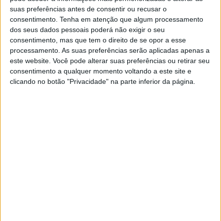
suas preferências antes de consentir ou recusar o
pontessorenses.
consentimento.
Tenha em atenção que algum processamento
dos seus dados pessoais poderá não exigir o seu
consentimento, mas que tem o direito de se opor a esse
Pensado como um evento de cariz familiar,
processamento. As suas preferências serão aplicadas apenas a
especialmente dirigido às crianças, o Natal Iluminado
este website. Você pode alterar suas preferências ou retirar seu
consentimento a qualquer momento voltando a este site e
integra um conjunto diversificado de actividades que
clicando no botão "Privacidade" na parte inferior da página.
assinala a quadra natalícia. O programa inclui carrossel,
animação infantil, comboio de Natal e mais uma edição
da Feira do Livro.
A iniciativa decorre até domingo, estando aberta ao
público diariamente entre as 10h e as 19h, convidando a
população e visitantes a celebrar a época festiva num
ambiente de luz, convívio e tradição.