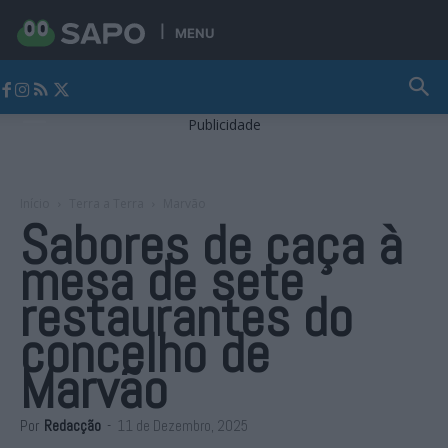
MENU
Jornal Alto Alentejo
Publicidade
Início
Terra a Terra
Marvão
Sabores de caça à
mesa de sete
restaurantes do
concelho de
Marvão
Por
Redacção
-
11 de Dezembro, 2025