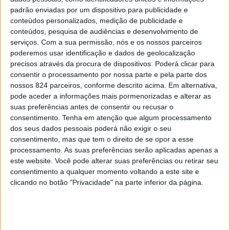
padrão enviadas por um dispositivo para publicidade e
conteúdos personalizados, medição de publicidade e
conteúdos, pesquisa de audiências e desenvolvimento de
serviços.
Com a sua permissão, nós e os nossos parceiros
poderemos usar identificação e dados de geolocalização
precisos através da procura de dispositivos. Poderá clicar para
consentir o processamento por nossa parte e pela parte dos
nossos 824 parceiros, conforme descrito acima. Em alternativa,
pode aceder a informações mais pormenorizadas e alterar as
suas preferências antes de consentir ou recusar o
consentimento.
Tenha em atenção que algum processamento
De 13 a 28 de Dezembro, sete restaurantes do concelho
dos seus dados pessoais poderá não exigir o seu
de Marvão vão preparar os melhores pratos de javali,
consentimento, mas que tem o direito de se opor a esse
processamento. As suas preferências serão aplicadas apenas a
veado, perdiz, faisão, lebre, pombo, coelho bravo e tordo,
este website. Você pode alterar suas preferências ou retirar seu
consentimento a qualquer momento voltando a este site e
em mais uma Quinzena Gastronómica da Caça.
clicando no botão "Privacidade" na parte inferior da página.
Ao longo destas duas semanas, a inovação une-se à
tradição, com saberes e sabores que colocam estas