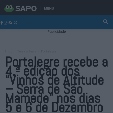
MENU
Jornal Alto Alentejo
Publicidade
Início
Terra a Terra
Portalegre
Portalegre recebe a
4.ª edição dos
“Vinhos de Altitude
– Serra de São
Mamede” nos dias
5 e 6 de Dezembro