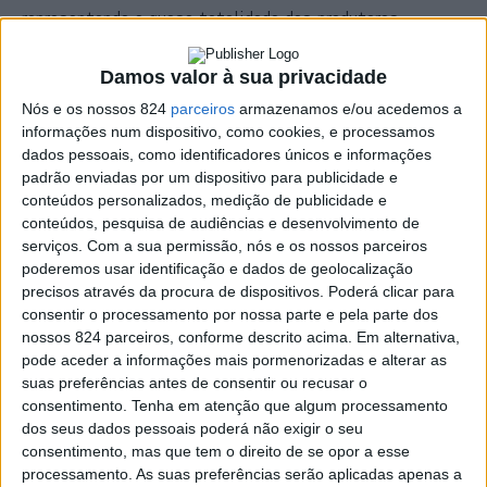
representando a quase totalidade dos produtores
instalados na Serra de São Mamede que, ao longo de dois
Damos valor à sua privacidade
dias, vão dar a oportunidade aos visitantes e amantes
Nós e os nossos 824
parceiros
armazenamos e/ou acedemos a
de vinho de explorar o carácter único dos néctares
informações num dispositivo, como cookies, e processamos
dados pessoais, como identificadores únicos e informações
produzidos na sub-região de Portalegre.
padrão enviadas por um dispositivo para publicidade e
conteúdos personalizados, medição de publicidade e
conteúdos, pesquisa de audiências e desenvolvimento de
Com encontro marcado a partir das 18h de 5 de
serviços.
Com a sua permissão, nós e os nossos parceiros
Dezembro – sexta-feira, o evento vai juntar produtores,
poderemos usar identificação e dados de geolocalização
precisos através da procura de dispositivos. Poderá clicar para
chefs e visitantes numa celebração do que de melhor se
consentir o processamento por nossa parte e pela parte dos
nossos 824 parceiros, conforme descrito acima. Em alternativa,
faz na região.
pode aceder a informações mais pormenorizadas e alterar as
suas preferências antes de consentir ou recusar o
Para complementar a oferta, o parque descoberto do
consentimento.
Tenha em atenção que algum processamento
dos seus dados pessoais poderá não exigir o seu
Convento de São Francisco vai transformar-se num
consentimento, mas que tem o direito de se opor a esse
processamento. As suas preferências serão aplicadas apenas a
espaço gastronómico dedicado à cozinha de autor