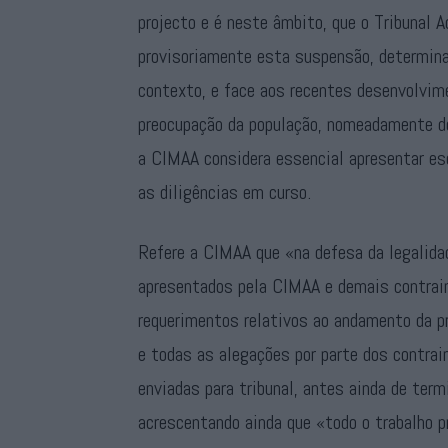
projecto e é neste âmbito, que o Tribunal 
provisoriamente esta suspensão, determina
contexto, e face aos recentes desenvolvim
preocupação da população, nomeadamente do
a CIMAA considera essencial apresentar esc
as diligências em curso.
Refere a CIMAA que «na defesa da legalidad
apresentados pela CIMAA e demais contrain
requerimentos relativos ao andamento da p
e todas as alegações por parte dos contra
enviadas para tribunal, antes ainda de termi
acrescentando ainda que «todo o trabalho p