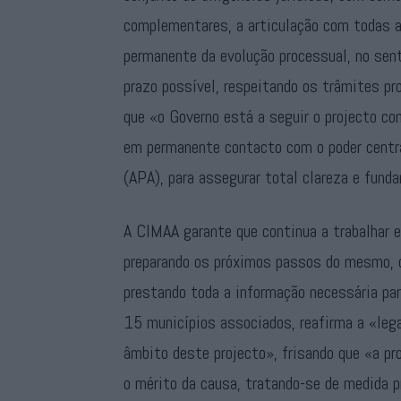
complementares, a articulação com todas 
permanente da evolução processual, no sen
prazo possível, respeitando os trâmites p
que «o Governo está a seguir o projecto c
em permanente contacto com o poder centra
(APA), para assegurar total clareza e fun
A CIMAA garante que continua a trabalhar 
preparando os próximos passos do mesmo, 
prestando toda a informação necessária pa
15 municípios associados, reafirma a «lega
âmbito deste projecto», frisando que «a pr
o mérito da causa, tratando-se de medida p