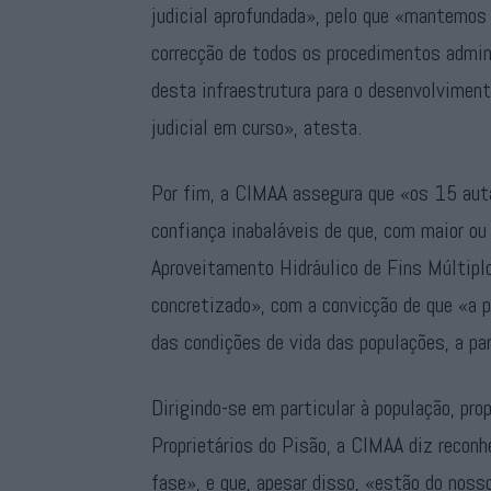
judicial aprofundada», pelo que «mantemos t
correcção de todos os procedimentos admin
desta infraestrutura para o desenvolviment
judicial em curso», atesta.
Por fim, a CIMAA assegura que «os 15 aut
confiança inabaláveis de que, com maior o
Aproveitamento Hidráulico de Fins Múltipl
concretizado», com a convicção de que «a p
das condições de vida das populações, a par
Dirigindo-se em particular à população, pr
Proprietários do Pisão, a CIMAA diz recon
fase», e que, apesar disso, «estão do noss