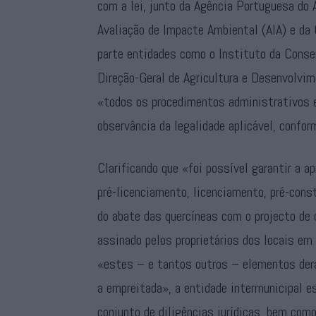
com a lei, junto da Agência Portuguesa do 
Avaliação de Impacte Ambiental (AIA) e da
parte entidades como o Instituto da Conse
Direção-Geral de Agricultura e Desenvolvim
«todos os procedimentos administrativos 
observância da legalidade aplicável, confo
Clarificando que «foi possível garantir a 
pré-licenciamento, licenciamento, pré-cons
do abate das quercíneas com o projecto de
assinado pelos proprietários dos locais e
«estes – e tantos outros – elementos deram
a empreitada», a entidade intermunicipal 
conjunto de diligências jurídicas, bem com