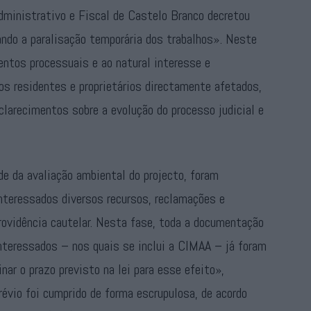
Administrativo e Fiscal de Castelo Branco decretou
ndo a paralisação temporária dos trabalhos». Neste
entos processuais e ao natural interesse e
s residentes e proprietários directamente afetados,
larecimentos sobre a evolução do processo judicial e
e da avaliação ambiental do projecto, foram
teressados diversos recursos, reclamações e
rovidência cautelar. Nesta fase, toda a documentação
interessados – nos quais se inclui a CIMAA – já foram
nar o prazo previsto na lei para esse efeito»,
révio foi cumprido de forma escrupulosa, de acordo