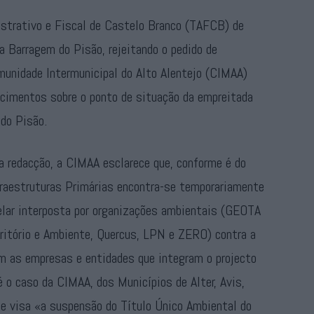
istrativo e Fiscal de Castelo Branco (TAFCB) de
 Barragem do Pisão, rejeitando o pedido de
munidade Intermunicipal do Alto Alentejo (CIMAA)
cimentos sobre o ponto de situação da empreitada
 do Pisão.
 redacção, a CIMAA esclarece que, conforme é do
fraestruturas Primárias encontra-se temporariamente
elar interposta por organizações ambientais (GEOTA
ritório e Ambiente, Quercus, LPN e ZERO) contra a
m as empresas e entidades que integram o projecto
 o caso da CIMAA, dos Municípios de Alter, Avis,
ue visa «a suspensão do Título Único Ambiental do