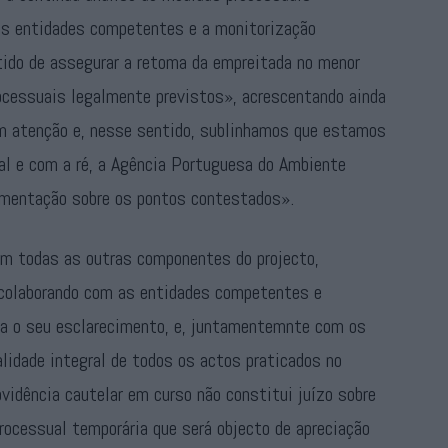
as entidades competentes e a monitorização
tido de assegurar a retoma da empreitada no menor
rocessuais legalmente previstos», acrescentando ainda
om atenção e, nesse sentido, sublinhamos que estamos
l e com a ré, a Agência Portuguesa do Ambiente
damentação sobre os pontos contestados».
em todas as outras componentes do projecto,
colaborando com as entidades competentes e
ra o seu esclarecimento, e, juntamentemnte com os
lidade integral de todos os actos praticados no
ovidência cautelar em curso não constitui juízo sobre
rocessual temporária que será objecto de apreciação