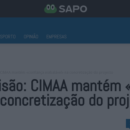
ESPORTO
OPINIÃO
EMPRESAS
CIMAA mantém «confiança inabalável» na concretização do projecto
isão: CIMAA mantém 
 concretização do pro