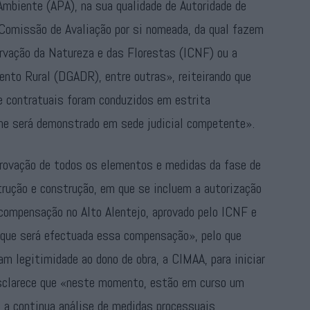
Ambiente (APA), na sua qualidade de Autoridade de
 Comissão de Avaliação por si nomeada, da qual fazem
rvação da Natureza e das Florestas (ICNF) ou a
ento Rural (DGADR), entre outras», reiteirando que
e contratuais foram conduzidos em estrita
rme será demonstrado em sede judicial competente».
aprovação de todos os elementos e medidas da fase de
trução e construção, em que se incluem a autorização
 compensação no Alto Alentejo, aprovado pelo ICNF e
m que será efectuada essa compensação», pelo que
 legitimidade ao dono de obra, a CIMAA, para iniciar
esclarece que «neste momento, estão em curso um
o a continua análise de medidas processuais