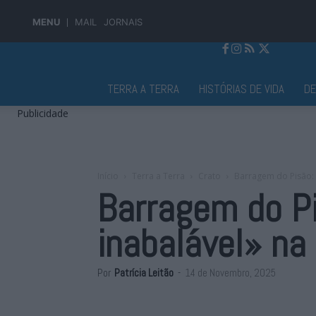
MENU
MAIL
JORNAIS
Jornal Alto Alentejo
TERRA A TERRA
HISTÓRIAS DE VIDA
D
Publicidade
Início
Terra a Terra
Crato
Barragem do Pisão: 
Barragem do P
inabalável» na
Por
Patrícia Leitão
-
14 de Novembro, 2025