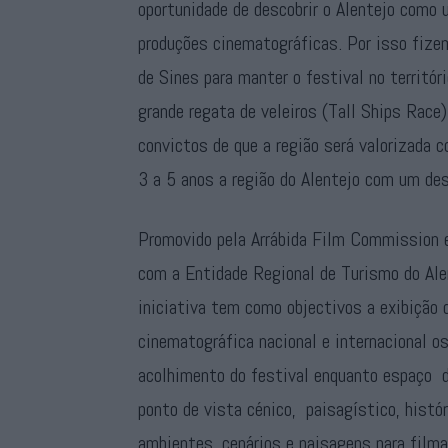
oportunidade de descobrir o Alentejo como u
produções cinematográficas. Por isso fiz
de Sines para manter o festival no territó
grande regata de veleiros (Tall Ships Race
convictos de que a região será valorizada 
3 a 5 anos a região do Alentejo com um de
Promovido pela Arrábida Film Commission 
com a Entidade Regional de Turismo do Ale
iniciativa tem como objectivos a exibição
cinematográfica nacional e internacional o
acolhimento do festival enquanto espaço d
ponto de vista cénico, paisagístico, histór
ambientes, cenários e paisagens para film