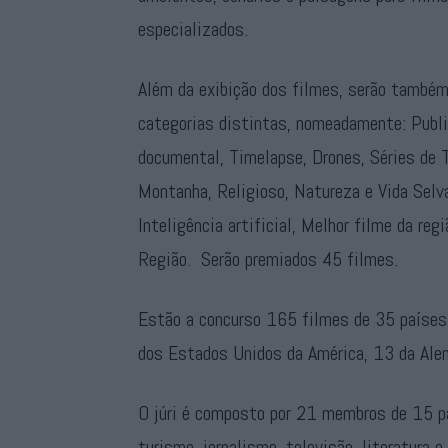
especializados.
Além da exibição dos filmes, serão també
categorias distintas, nomeadamente: Publ
documental, Timelapse, Drones, Séries de T
Montanha, Religioso, Natureza e Vida Selva
Inteligência artificial, Melhor filme da re
Região. Serão premiados 45 filmes.
Estão a concurso 165 filmes de 35 países
dos Estados Unidos da América, 13 da Ale
O júri é composto por 21 membros de 15 pa
turismo, jornalismo, televisão, literatura 