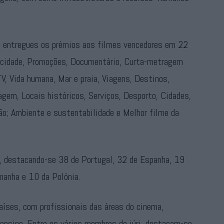
m entregues os prémios aos filmes vencedores em 22
icidade, Promoções, Documentário, Curta-metragem
V, Vida humana, Mar e praia, Viagens, Destinos,
gem, Locais históricos, Serviços, Desporto, Cidades,
gião; Ambiente e sustentabilidade e Melhor filme da
, destacando-se 38 de Portugal, 32 de Espanha, 19
manha e 10 da Polónia.
íses, com profissionais das áreas do cinema,
e ensino. Entre os vários membros do júri, destacam-se