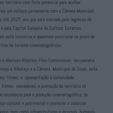
m território com forte potencial para acolher
emos um esforço juntamente com a Câmara Municipal
rio até 2027, ano que será marcado pelo regresso da
) e pela Capital Europeia da Cultura. Estamos
com esta iniciativa e queremos posicionar no prazo de
stino de turismo cinematográfico».
e a Alentejo-Ribatejo Film Commission, em parceria
ntejo e Ribatejo e a Câmara Municipal de Sines, esta
 dos filmes, a apresentação à comunidade
s filmes vencedores; a promoção do território de
e excelência para a produção cinematográfica, do
ico-cultural e patrimonial e promover e valorizar
agens, bem como infraestruturas e recursos humanos