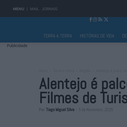
MENU
MAIL
JORNAIS
Jornal Alto Alentejo
TERRA A TERRA
HISTÓRIAS DE VIDA
D
Publicidade
Início
Terra a Terra
Região
Alentejo é palco de
Alentejo é palc
Filmes de Tur
Por
Tiago Miguel Silva
-
5 de Novembro, 2025